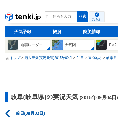
tenki.jp
検索
現在地
天気予報
観測
防災情報
雨雲レーダー
天気図
PM2
トップ
過去天気(実況天気)2015年09月
04日
東海地方
岐阜県
岐阜(岐阜県)の実況天気
(2015年09月04日)
前日(09月03日)