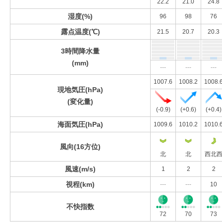
22.2
21.0
24.8
湿度(%)
96
98
76
露点温度(℃)
21.5
20.7
20.3
3時間降水量
(mm)
---
---
---
1007.6
1008.2
1008.
現地気圧(hPa)
(変化量)
(-0.9)
(+0.6)
(+0.4)
海面気圧(hPa)
1009.6
1010.2
1010.
風向(16方位)
北
北
西北
風速(m/s)
1
2
2
視程(km)
---
---
10
不快指数
72
70
73