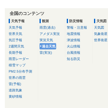
全国のコンテンツ
天気予報
観測
防災情報
天気図
天気予報
雨雲(過去)
警報・注意報
天気図
世界天気
アメダス実況
地震情報
気象衛星
気圧予報
実況天気
津波情報
世界衛星
2週間天気
過去天気
火山情報
長期予報
雷(実況)
台風情報
雨雲レーダー
知る防災
積雪マップ
PM2.5分布予測
世界の雨雲
雷(予報)
道路気象
黄砂情報