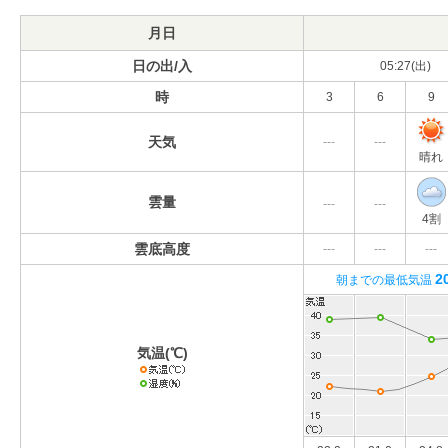
月日
日の出/入
05:27(出)
時
3
6
9
天気
---
---
晴れ
雲量
---
---
4割
雲底高度
---
---
---
2
朝までの最低気温
気温(℃)