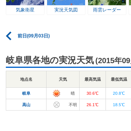
気象衛星
実況天気図
雨雲レーダー
前日(09月03日)
岐阜県各地の実況天気
(2015年0
地点名
天気
最高気温
最低気温
岐阜
晴
30.6℃
20.8℃
高山
不明
26.1℃
18.5℃