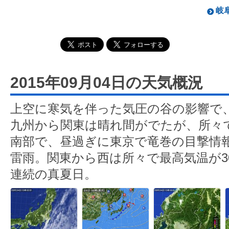
岐阜
2015年09月04日の天気概況
上空に寒気を伴った気圧の谷の影響で
九州から関東は晴れ間がでたが、所々
南部で、昼過ぎに東京で竜巻の目撃情
雷雨。関東から西は所々で最高気温が3
連続の真夏日。