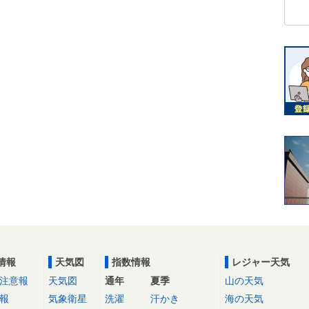
情報
天気図
指数情報
レジャー天気
注意報
天気図
通年
夏季
山の天気
報
気象衛星
洗濯
汗かき
海の天気