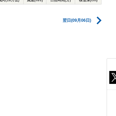
風向(16方位)
風速(m/s)
日照時間(分)
積雪深(cm)
翌日(09月06日)