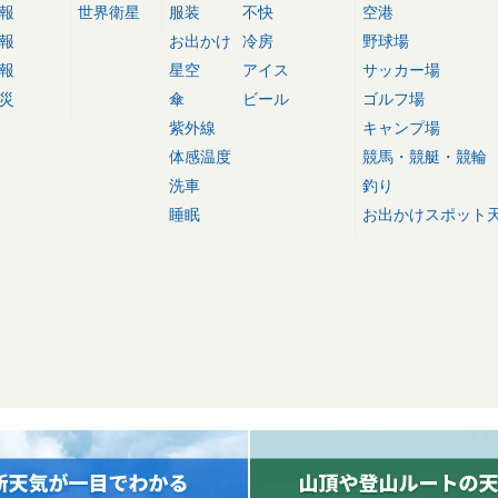
報
世界衛星
服装
不快
空港
報
お出かけ
冷房
野球場
報
星空
アイス
サッカー場
災
傘
ビール
ゴルフ場
紫外線
キャンプ場
体感温度
競馬・競艇・競輪
洗車
釣り
睡眠
お出かけスポット