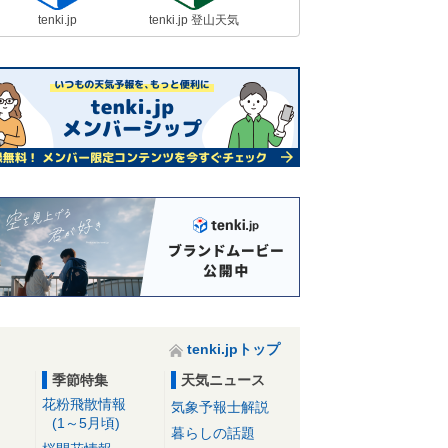
tenki.jp
tenki.jp 登山天気
tenki.jpトップ
季節特集
天気ニュース
花粉飛散情報
気象予報士解説
(1～5月頃)
暮らしの話題