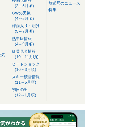
桜開花情報
放送局のニュース
(2～5月頃)
特集
GWの天気
(4～5月頃)
梅雨入り・明け
(5～7月頃)
熱中症情報
(4～9月頃)
紅葉見頃情報
天気
(10～11月頃)
ヒートショック
(10～3月頃)
スキー積雪情報
(11～5月頃)
初日の出
(12～1月頃)