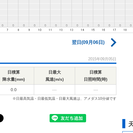
翌日(09月06日)
2015年09月05日
日積算
日最大
日積算
降水量(mm)
風速(m/s)
日照時間(時)
0.0
---
---
※日最高気温・日最低気温・日最大風速は、アメダス10分値です