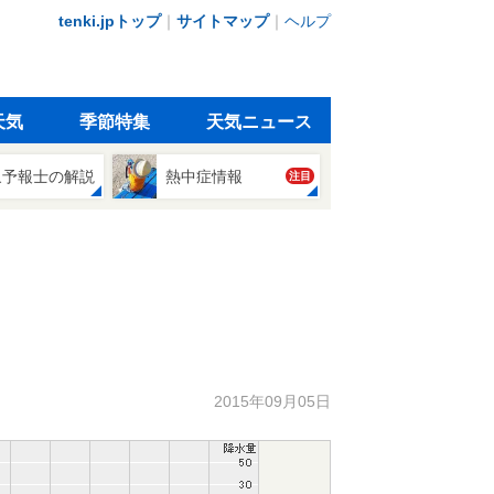
tenki.jpトップ
｜
サイトマップ
｜
ヘルプ
天気
季節特集
天気ニュース
象予報士の解説
熱中症情報
注目
2015年09月05日