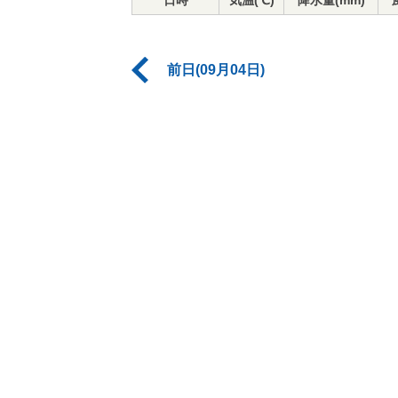
日時
気温(℃)
降水量(mm)
前日(09月04日)