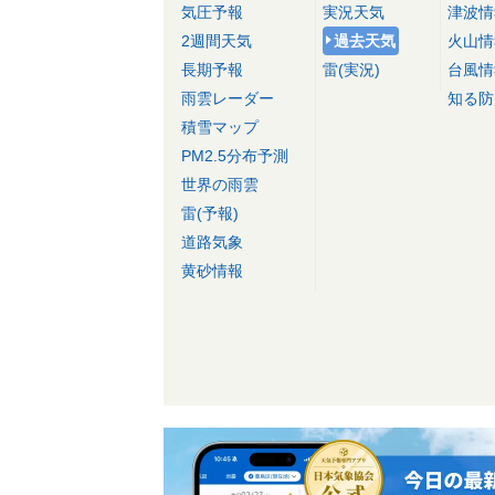
気圧予報
実況天気
津波情
2週間天気
過去天気
火山情
長期予報
雷(実況)
台風情
雨雲レーダー
知る防
積雪マップ
PM2.5分布予測
世界の雨雲
雷(予報)
道路気象
黄砂情報