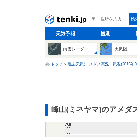
tenki.jp
検
天気予報
観測
雨雲レーダー
天気図
トップ
過去天気(アメダス実況・気温)2015年0
峰山(ミネヤマ)のアメダ