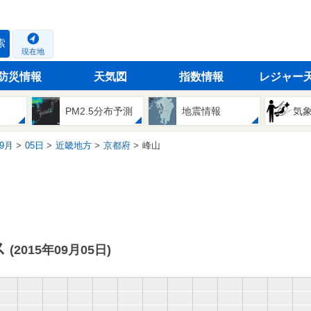
索
現在地
防災情報
天気図
指数情報
レジャー
PM2.5分布予測
地震情報
気
9月
05日
近畿地方
京都府
峰山
ス
(2015年09月05日)