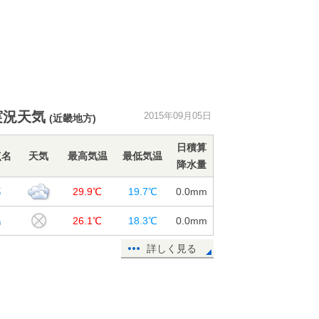
実況天気
2015年09月05日
(近畿地方)
日積算
点名
天気
最高気温
最低気温
降水量
都
29.9℃
19.7℃
0.0
mm
鶴
26.1℃
18.3℃
0.0
mm
詳しく見る