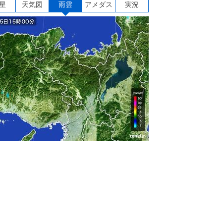
星
天気図
雨雲
アメダス
実況