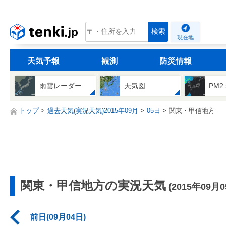
tenki.jp
検索
現在地
天気予報
観測
防災情報
雨雲レーダー
天気図
PM2
トップ
過去天気(実況天気)2015年09月
05日
関東・甲信地方
関東・甲信地方の実況天気
(2015年09月0
前日(09月04日)