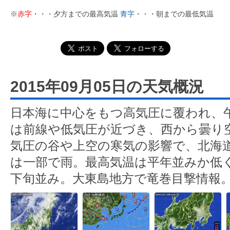
※
赤字
・・・夕方までの最高気温
青字
・・・朝までの最低気温
2015年09月05日の天気概況
日本海に中心をもつ高気圧に覆われ、
は前線や低気圧が近づき、西から曇り
気圧の谷や上空の寒気の影響で、北海
は一部で雨。最高気温は平年並みか低
下旬並み。大東島地方で竜巻目撃情報