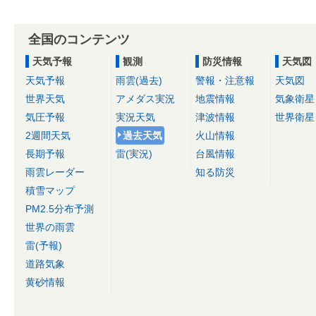
全国のコンテンツ
天気予報
観測
防災情報
天気図
天気予報
雨雲(過去)
警報・注意報
天気図
世界天気
アメダス実況
地震情報
気象衛星
気圧予報
実況天気
津波情報
世界衛星
2週間天気
過去天気
火山情報
長期予報
雷(実況)
台風情報
雨雲レーダー
知る防災
積雪マップ
PM2.5分布予測
世界の雨雲
雷(予報)
道路気象
黄砂情報