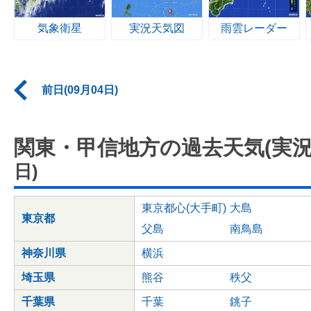
気象衛星
実況天気図
雨雲レーダー
前日(09月04日)
関東・甲信地方の過去天気(実況
日)
東京都心(大手町)
大島
東京都
父島
南鳥島
神奈川県
横浜
埼玉県
熊谷
秩父
千葉県
千葉
銚子