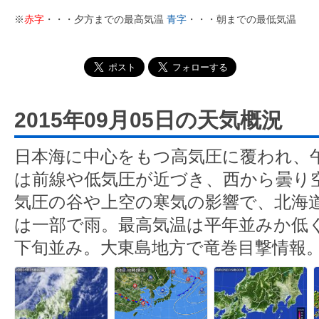
※
赤字
・・・夕方までの最高気温
青字
・・・朝までの最低気温
2015年09月05日の天気概況
日本海に中心をもつ高気圧に覆われ、
は前線や低気圧が近づき、西から曇り
気圧の谷や上空の寒気の影響で、北海
は一部で雨。最高気温は平年並みか低
下旬並み。大東島地方で竜巻目撃情報