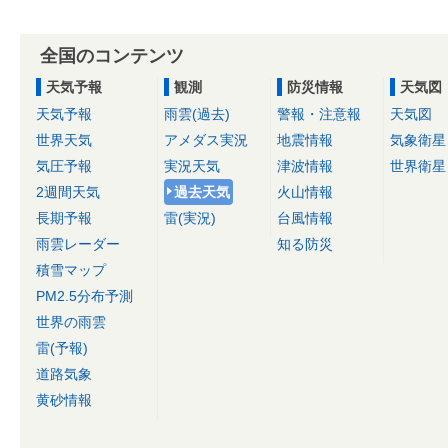
全国のコンテンツ
天気予報
観測
防災情報
天気図
天気予報
雨雲(過去)
警報・注意報
天気図
世界天気
アメダス実況
地震情報
気象衛星
気圧予報
実況天気
津波情報
世界衛星
2週間天気
過去天気
火山情報
長期予報
雷(実況)
台風情報
雨雲レーダー
知る防災
積雪マップ
PM2.5分布予測
世界の雨雲
雷(予報)
道路気象
黄砂情報