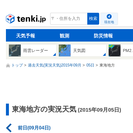
tenki.jp
検索
現在地
天気予報
観測
防災情報
雨雲レーダー
天気図
PM2
トップ
過去天気(実況天気)2015年09月
05日
東海地方
東海地方の実況天気
(2015年09月05日)
前日(09月04日)