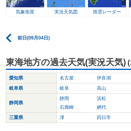
気象衛星
実況天気図
雨雲レーダー
前日(09月04日)
東海地方の過去天気(実況天気)
愛知県
名古屋
伊良湖
岐阜県
岐阜
高山
静岡
浜松
静岡県
石廊崎
網代
三重県
津
四日市