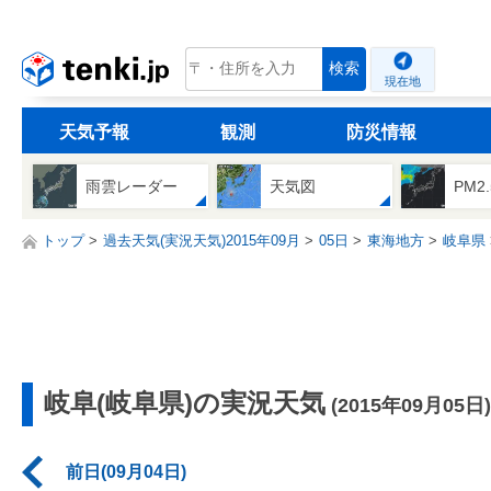
tenki.jp
検索
現在地
天気予報
観測
防災情報
雨雲レーダー
天気図
PM2
トップ
過去天気(実況天気)2015年09月
05日
東海地方
岐阜県
岐阜(岐阜県)の実況天気
(2015年09月05日)
前日(09月04日)