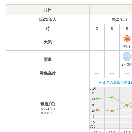
月日
日の出/入
05:27(出)
時
3
6
9
天気
---
---
晴れ
雲量
---
---
2～3
雲底高度
---
---
---
1
朝までの最低気温
気温(℃)