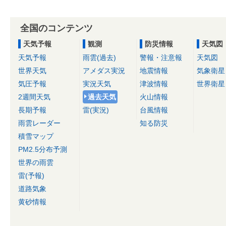
全国のコンテンツ
天気予報
観測
防災情報
天気図
天気予報
雨雲(過去)
警報・注意報
天気図
世界天気
アメダス実況
地震情報
気象衛星
気圧予報
実況天気
津波情報
世界衛星
2週間天気
過去天気
火山情報
長期予報
雷(実況)
台風情報
雨雲レーダー
知る防災
積雪マップ
PM2.5分布予測
世界の雨雲
雷(予報)
道路気象
黄砂情報