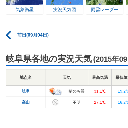
気象衛星
実況天気図
雨雲レーダー
前日(09月04日)
岐阜県各地の実況天気
(2015年0
地点名
天気
最高気温
最低気
岐阜
晴のち曇
31.1℃
19.2
高山
不明
27.1℃
16.2