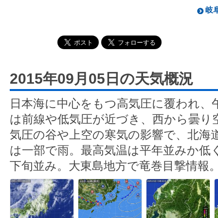
岐阜
2015年09月05日の天気概況
日本海に中心をもつ高気圧に覆われ、
は前線や低気圧が近づき、西から曇り
気圧の谷や上空の寒気の影響で、北海
は一部で雨。最高気温は平年並みか低
下旬並み。大東島地方で竜巻目撃情報