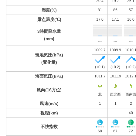
20.4
19.7
25.1
湿度(%)
81
85
57
露点温度(℃)
17.0
17.1
16.0
3時間降水量
(mm)
---
---
---
1009.7
1009.9
1010.
現地気圧(hPa)
(変化量)
(+0.1)
(+0.2)
(+0.2)
海面気圧(hPa)
1011.7
1011.9
1012.
風向(16方位)
北
西北西
西南
風速(m/s)
1
1
2
視程(km)
---
---
40
不快指数
68
67
72