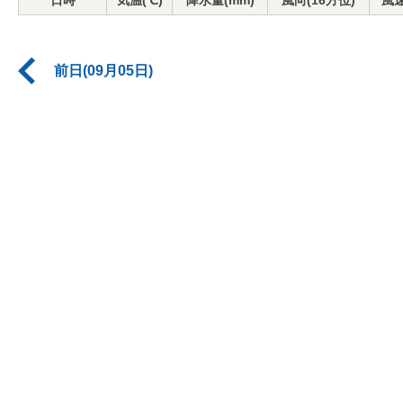
日時
気温(℃)
降水量(mm)
風向(16方位)
風速
前日(09月05日)