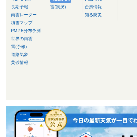
長期予報
雷(実況)
台風情報
雨雲レーダー
知る防災
積雪マップ
PM2.5分布予測
世界の雨雲
雷(予報)
道路気象
黄砂情報