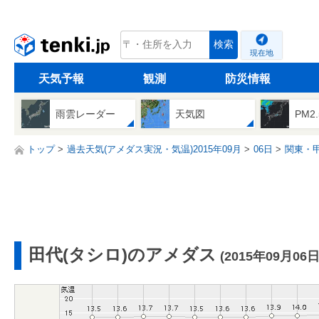
tenki.jp
検索
現在地
天気予報
観測
防災情報
雨雲レーダー
天気図
PM2
トップ
過去天気(アメダス実況・気温)2015年09月
06日
関東・
田代(タシロ)のアメダス
(2015年09月06日