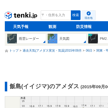
tenki.jp
検索
現在地
天気予報
観測
防災情報
雨雲レーダー
天気図
PM2
トップ
過去天気(アメダス実況・気温)2015年09月
06日
関東・
飯島(イイジマ)のアメダス
(2015年09月0