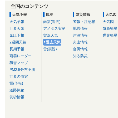
全国のコンテンツ
天気予報
観測
防災情報
天気図
天気予報
雨雲(過去)
警報・注意報
天気図
世界天気
アメダス実況
地震情報
気象衛星
気圧予報
実況天気
津波情報
世界衛星
2週間天気
過去天気
火山情報
長期予報
雷(実況)
台風情報
雨雲レーダー
知る防災
積雪マップ
PM2.5分布予測
世界の雨雲
雷(予報)
道路気象
黄砂情報