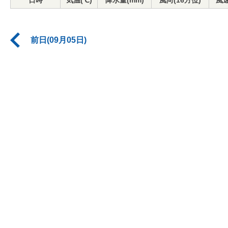
日時
気温(℃)
降水量(mm)
風向(16方位)
風速
前日(09月05日)