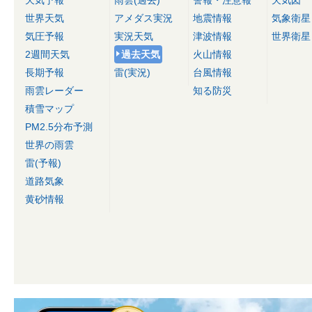
天気予報
雨雲(過去)
警報・注意報
天気図
世界天気
アメダス実況
地震情報
気象衛星
気圧予報
実況天気
津波情報
世界衛星
2週間天気
過去天気
火山情報
長期予報
雷(実況)
台風情報
雨雲レーダー
知る防災
積雪マップ
PM2.5分布予測
世界の雨雲
雷(予報)
道路気象
黄砂情報