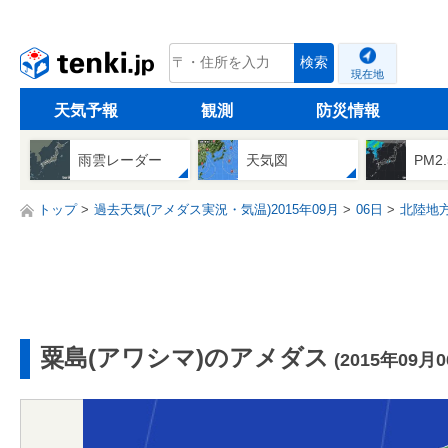
tenki.jp
検索
現在地
天気予報
観測
防災情報
雨雲レーダー
天気図
PM2
トップ
過去天気(アメダス実況・気温)2015年09月
06日
北陸地
粟島(アワシマ)のアメダス
(2015年09月0