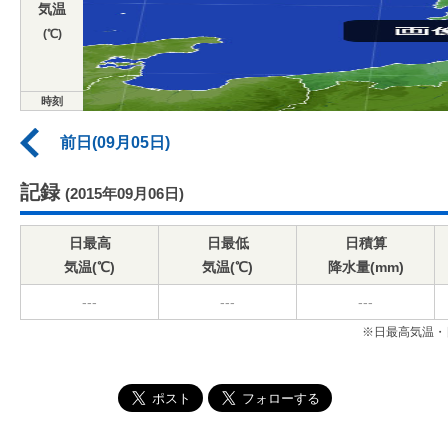
気温
(℃)
時刻
前日(09月05日)
記録
(2015年09月06日)
日最高
日最低
日積算
気温(℃)
気温(℃)
降水量(mm)
---
---
---
※日最高気温・