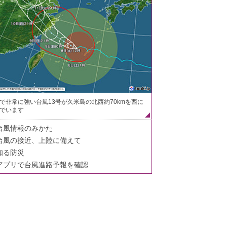
で非常に強い台風13号が久米島の北西約70kmを西に
でいます
台風情報のみかた
台風の接近、上陸に備えて
知る防災
アプリで台風進路予報を確認