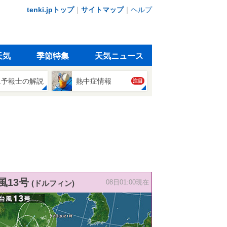
tenki.jpトップ
｜
サイトマップ
｜
ヘルプ
天気
季節特集
天気ニュース
象予報士の解説
熱中症情報
注目
風13号
(ドルフィン)
08日01:00現在