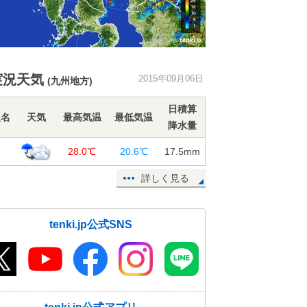
実況天気
2015年09月06日
(九州地方)
日積算
点名
天気
最高気温
最低気温
降水量
賀
28.0℃
20.6℃
17.5
mm
詳しく見る
tenki.jp公式SNS