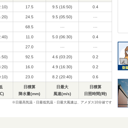
2:10)
17.5
9.5 (16:50)
0.4
4:20)
24.5
9.5 (05:50)
---
68.5
---
---
2:40)
11.0
5.0 (06:30)
0.4
27.0
---
---
4:50)
92.5
4.6 (03:20)
0.2
3:20)
16.0
4.9 (16:30)
0.2
0:10)
23.0
8.2 (20:40)
0.6
低
日積算
日最大
日積算
℃)
降水量(mm)
風速(m/s)
日照時間(時)
※日最高気温・日最低気温・日最大風速は、アメダス10分値です