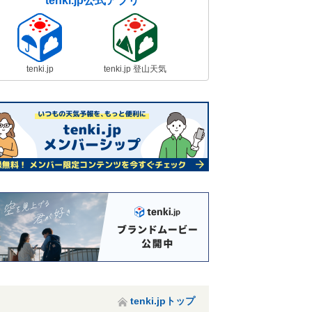
tenki.jp公式アプリ
tenki.jp
tenki.jp 登山天気
tenki.jpトップ