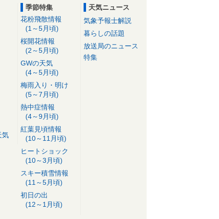
季節特集
天気ニュース
花粉飛散情報
気象予報士解説
(1～5月頃)
暮らしの話題
桜開花情報
放送局のニュース
(2～5月頃)
特集
GWの天気
(4～5月頃)
梅雨入り・明け
(5～7月頃)
熱中症情報
(4～9月頃)
紅葉見頃情報
天気
(10～11月頃)
ヒートショック
(10～3月頃)
スキー積雪情報
(11～5月頃)
初日の出
(12～1月頃)