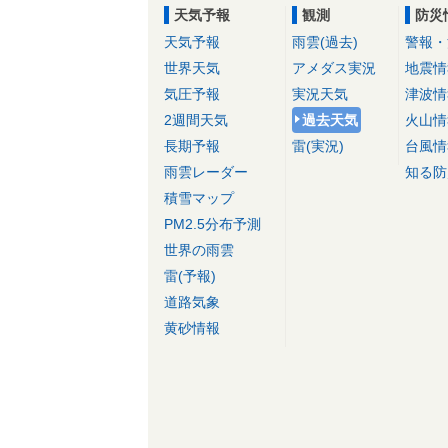
天気予報
観測
防災
天気予報
雨雲(過去)
警報・
世界天気
アメダス実況
地震情
気圧予報
実況天気
津波情
2週間天気
過去天気
火山情
長期予報
雷(実況)
台風情
雨雲レーダー
知る防
積雪マップ
PM2.5分布予測
世界の雨雲
雷(予報)
道路気象
黄砂情報