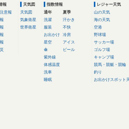
情報
天気図
指数情報
レジャー天気
注意報
天気図
通年
夏季
山の天気
報
気象衛星
洗濯
汗かき
海の天気
報
世界衛星
服装
不快
空港
報
お出かけ
冷房
野球場
報
星空
アイス
サッカー場
災
傘
ビール
ゴルフ場
紫外線
キャンプ場
体感温度
競馬・競艇・競輪
洗車
釣り
睡眠
お出かけスポット