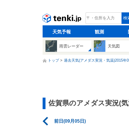
tenki.jp
検
天気予報
観測
雨雲レーダー
天気図
トップ
過去天気(アメダス実況・気温)2015年0
佐賀県のアメダス実況(気
前日(09月05日)