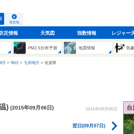
索
現在地
防災情報
天気図
指数情報
レジャー
PM2.5分布予測
地震情報
気
9月
06日
九州地方
佐賀県
温)
台
(2015年09月06日)
2015年09月06日
翌日(09月07日)