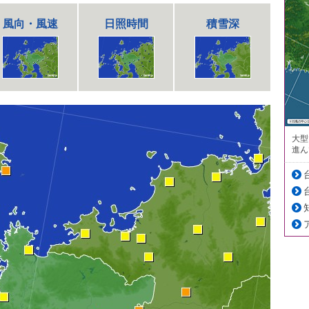
風向・風速
日照時間
積雪深
大型
進ん