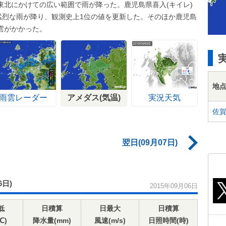
東北にかけての広い範囲で雨が降った。鹿児島県喜入(キイレ)
猛烈な雨が降り、観測史上1位の値を更新した。そのほか鹿児島
雲がかかった。
地
雨雲レーダー
アメダス(気温)
実況天気
佐
翌日(09月07日)
6日)
2015年09月06日
低
日積算
日最大
日積算
℃)
降水量(mm)
風速(m/s)
日照時間(時)