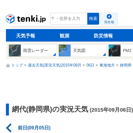
tenki.jp
検索
現在地
天気予報
観測
防災情報
雨雲レーダー
天気図
PM2
トップ
過去天気(実況天気)2015年09月
06日
東海地方
静岡県
網代(静岡県)の実況天気
(2015年09月06日)
前日(09月05日)