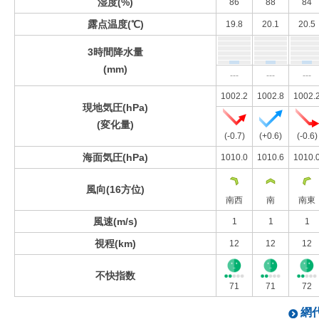
湿度(%)
86
88
84
露点温度(℃)
19.8
20.1
20.5
3時間降水量
(mm)
---
---
---
1002.2
1002.8
1002.
現地気圧(hPa)
(変化量)
(-0.7)
(+0.6)
(-0.6)
海面気圧(hPa)
1010.0
1010.6
1010.
風向(16方位)
南西
南
南東
風速(m/s)
1
1
1
視程(km)
12
12
12
不快指数
71
71
72
網代