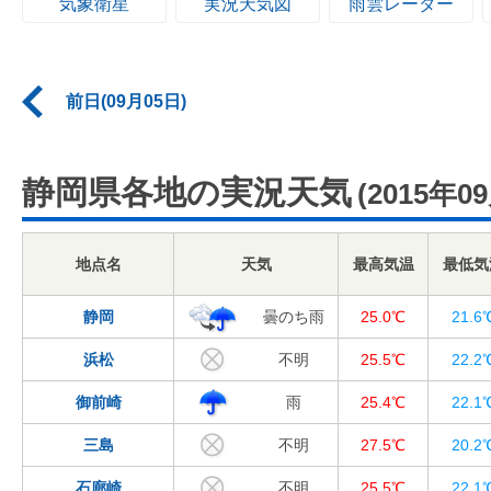
気象衛星
実況天気図
雨雲レーダー
前日(09月05日)
静岡県各地の実況天気
(2015年0
地点名
天気
最高気温
最低気
静岡
曇のち雨
25.0℃
21.6
浜松
不明
25.5℃
22.2
御前崎
雨
25.4℃
22.1
三島
不明
27.5℃
20.2
石廊崎
不明
25.5℃
22.1