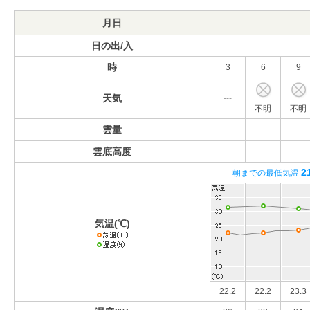
月日
日の出/入
---
時
3
6
9
天気
---
不明
不明
雲量
---
---
---
雲底高度
---
---
---
2
朝までの最低気温
気温(℃)
22.2
22.2
23.3