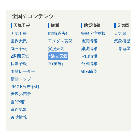
全国のコンテンツ
天気予報
観測
防災情報
天気図
天気予報
雨雲(過去)
警報・注意報
天気図
世界天気
アメダス実況
地震情報
気象衛星
気圧予報
実況天気
津波情報
世界衛星
2週間天気
過去天気
火山情報
長期予報
雷(実況)
台風情報
雨雲レーダー
知る防災
積雪マップ
PM2.5分布予測
世界の雨雲
雷(予報)
道路気象
黄砂情報