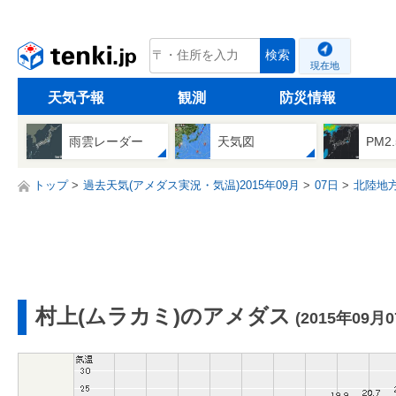
tenki.jp
検索
現在地
天気予報
観測
防災情報
雨雲レーダー
天気図
PM2
トップ
過去天気(アメダス実況・気温)2015年09月
07日
北陸地
村上(ムラカミ)のアメダス
(2015年09月0