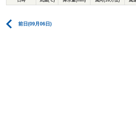
日時
気温(℃)
降水量(mm)
風向(16方位)
風速
前日(09月06日)