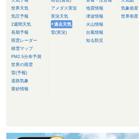
天気予報
雨雲(過去)
警報・注意報
天気図
世界天気
アメダス実況
地震情報
気象衛星
気圧予報
実況天気
津波情報
世界衛星
2週間天気
過去天気
火山情報
長期予報
雷(実況)
台風情報
雨雲レーダー
知る防災
積雪マップ
PM2.5分布予測
世界の雨雲
雷(予報)
道路気象
黄砂情報