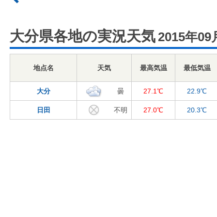
大分県各地の実況天気
2015年09
地点名
天気
最高気温
最低気温
大分
曇
27.1℃
22.9℃
日田
不明
27.0℃
20.3℃