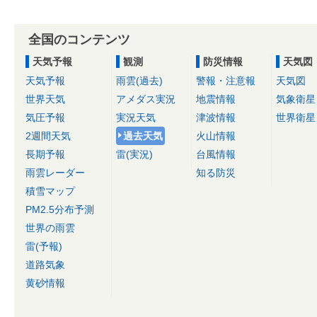
全国のコンテンツ
天気予報
観測
防災情報
天気図
天気予報
雨雲(過去)
警報・注意報
天気図
世界天気
アメダス実況
地震情報
気象衛星
気圧予報
実況天気
津波情報
世界衛星
2週間天気
過去天気
火山情報
長期予報
雷(実況)
台風情報
雨雲レーダー
知る防災
積雪マップ
PM2.5分布予測
世界の雨雲
雷(予報)
道路気象
黄砂情報