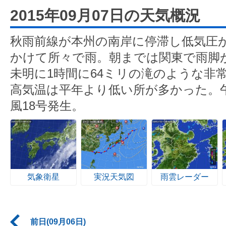
2015年09月07日の天気概況
秋雨前線が本州の南岸に停滞し低気圧
かけて所々で雨。朝までは関東で雨脚
未明に1時間に64ミリの滝のような非
高気温は平年より低い所が多かった。
風18号発生。
気象衛星
実況天気図
雨雲レーダー
前日(09月06日)