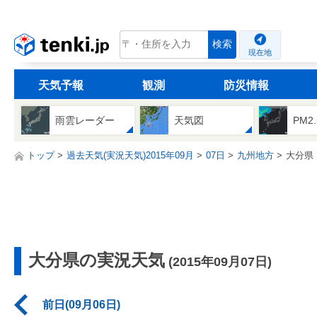
tenki.jp
検索
現在地
天気予報
観測
防災情報
雨雲レーダー
天気図
PM2
トップ
過去天気(実況天気)2015年09月
07日
九州地方
大分県
大分県の実況天気
(2015年09月07日)
前日(09月06日)