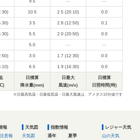
9.5
---
---
2:30)
10.5
2.5 (20:10)
0.0
5:30)
3.5
2.8 (12:50)
0.1
5:30)
5.5
2.0 (20:50)
0.0
5.0
---
---
2:50)
3.0
1.7 (12:30)
0.0
3:10)
6.5
1.9 (16:30)
0.0
低
日積算
日最大
日積算
℃)
降水量(mm)
風速(m/s)
日照時間(時)
※日最高気温・日最低気温・日最大風速は、アメダス10分値です
情報
天気図
指数情報
レジャー天気
注意報
天気図
通年
夏季
山の天気