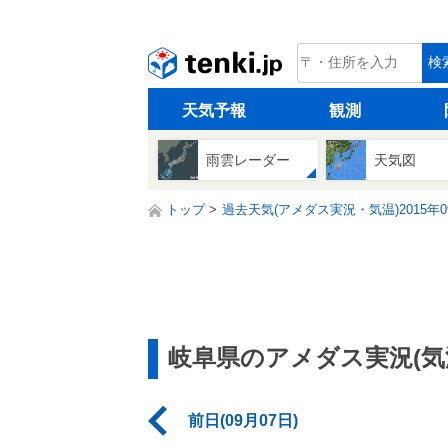
tenki.jp
検
天気予報
観測
雨雲レーダー
天気図
トップ
過去天気(アメダス実況・気温)2015年0
岐阜県のアメダス実況(気
前日(09月07日)