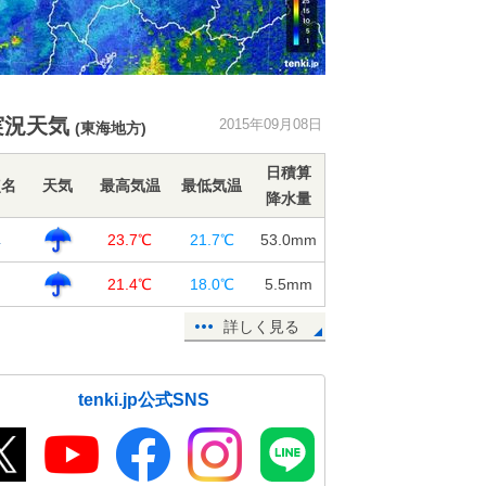
実況天気
2015年09月08日
(東海地方)
日積算
点名
天気
最高気温
最低気温
降水量
阜
23.7℃
21.7℃
53.0
mm
山
21.4℃
18.0℃
5.5
mm
詳しく見る
tenki.jp公式SNS