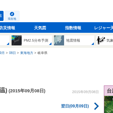
索
現在地
防災情報
天気図
指数情報
レジャー
PM2.5分布予測
地震情報
気
9月
08日
東海地方
岐阜県
温)
台
(2015年09月08日)
2015年09月08日
翌日(09月09日)