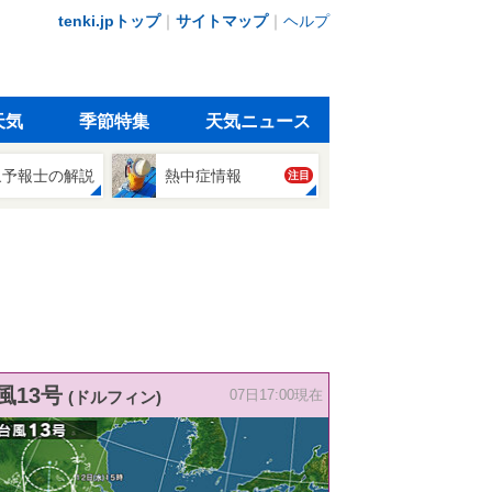
tenki.jpトップ
｜
サイトマップ
｜
ヘルプ
天気
季節特集
天気ニュース
象予報士の解説
熱中症情報
注目
風13号
(ドルフィン)
07日17:00現在