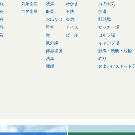
報
気象衛星
洗濯
汗かき
海の天気
報
世界衛星
服装
不快
空港
報
お出かけ
冷房
野球場
報
星空
アイス
サッカー場
災
傘
ビール
ゴルフ場
紫外線
キャンプ場
体感温度
競馬・競艇・競輪
洗車
釣り
睡眠
お出かけスポット