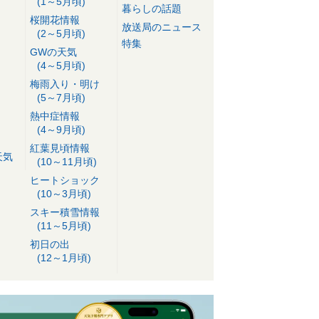
(1～5月頃)
暮らしの話題
桜開花情報
放送局のニュース
(2～5月頃)
特集
GWの天気
(4～5月頃)
梅雨入り・明け
(5～7月頃)
熱中症情報
(4～9月頃)
紅葉見頃情報
天気
(10～11月頃)
ヒートショック
(10～3月頃)
スキー積雪情報
(11～5月頃)
初日の出
(12～1月頃)