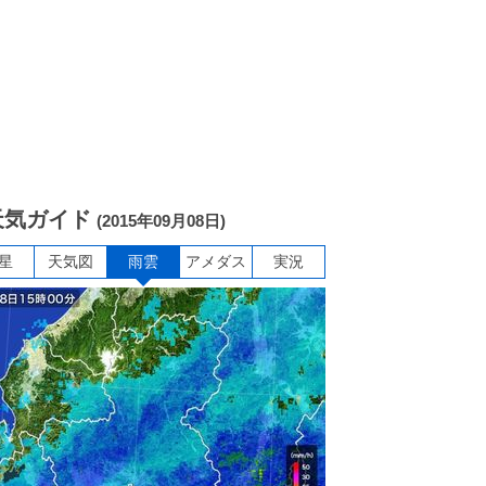
天気ガイド
(2015年09月08日)
星
天気図
雨雲
アメダス
実況