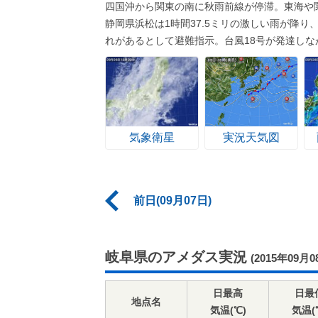
四国沖から関東の南に秋雨前線が停滞。東海や
静岡県浜松は1時間37.5ミリの激しい雨が降り
れがあるとして避難指示。台風18号が発達しな
気象衛星
実況天気図
前日(09月07日)
岐阜県のアメダス実況
(2015年09月0
日最高
日最
地点名
気温(℃)
気温(