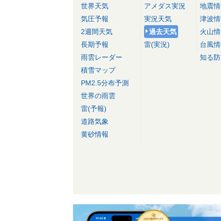
世界天気
アメダス実況
地震情
気圧予報
実況天気
津波情
2週間天気
過去天気
火山情
長期予報
雷(実況)
台風情
雨雲レーダー
知る防
積雪マップ
PM2.5分布予測
世界の雨雲
雷(予報)
道路気象
黄砂情報