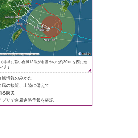
で非常に強い台風13号が名護市の北約30kmを西に進
います
台風情報のみかた
台風の接近、上陸に備えて
知る防災
アプリで台風進路予報を確認