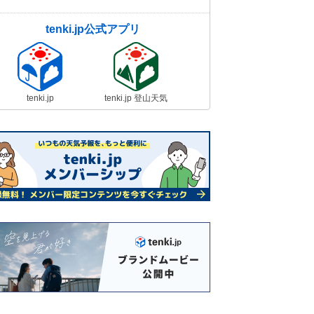
tenki.jp公式アプリ
tenki.jp
tenki.jp 登山天気