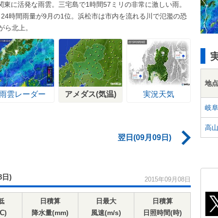
関東に活発な雨雲。三宅島で1時間57ミリの非常に激しい雨。
、24時間雨量が9月の1位。浜松市は市内を流れる川で氾濫の恐
がら北上。
地
雨雲レーダー
アメダス(気温)
実況天気
岐
高
翌日(09月09日)
8日)
2015年09月08日
低
日積算
日最大
日積算
℃)
降水量(mm)
風速(m/s)
日照時間(時)