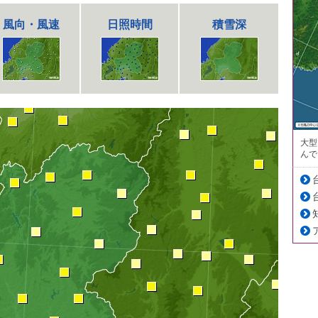
風向・風速
日照時間
積雪深
大型
んで