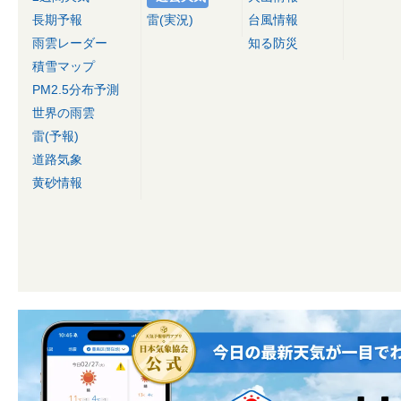
長期予報
雷(実況)
台風情報
雨雲レーダー
知る防災
積雪マップ
PM2.5分布予測
世界の雨雲
雷(予報)
道路気象
黄砂情報