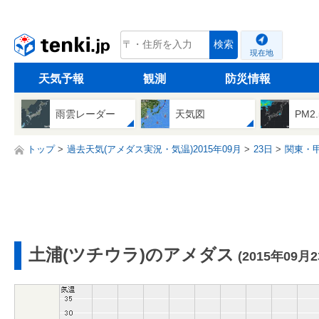
tenki.jp
検索
現在地
天気予報
観測
防災情報
雨雲レーダー
天気図
PM2
トップ
過去天気(アメダス実況・気温)2015年09月
23日
関東・
土浦(ツチウラ)のアメダス
(2015年09月2