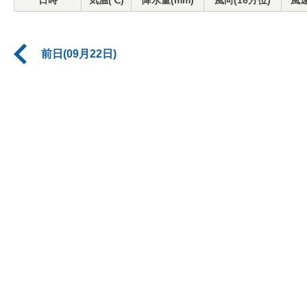
日時
気温(℃)
降水量(mm)
風向(16方位)
風速
前日(09月22日)