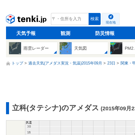
tenki.jp
検索
現在地
天気予報
観測
防災情報
雨雲レーダー
天気図
PM2
トップ
過去天気(アメダス実況・気温)2015年09月
23日
関東・
立科(タテシナ)のアメダス
(2015年09月2