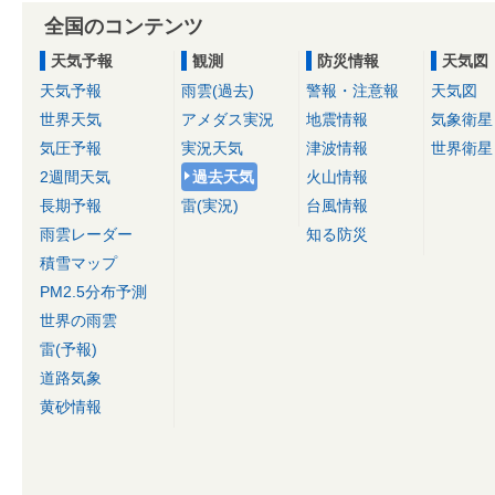
全国のコンテンツ
天気予報
観測
防災情報
天気図
天気予報
雨雲(過去)
警報・注意報
天気図
世界天気
アメダス実況
地震情報
気象衛星
気圧予報
実況天気
津波情報
世界衛星
2週間天気
過去天気
火山情報
長期予報
雷(実況)
台風情報
雨雲レーダー
知る防災
積雪マップ
PM2.5分布予測
世界の雨雲
雷(予報)
道路気象
黄砂情報