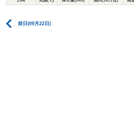
日時
気温(℃)
降水量(mm)
風向(16方位)
風速
前日(09月22日)