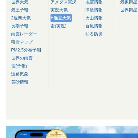
世界天気
アメダス実況
地震情報
気象衛星
気圧予報
実況天気
津波情報
世界衛星
2週間天気
過去天気
火山情報
長期予報
雷(実況)
台風情報
雨雲レーダー
知る防災
積雪マップ
PM2.5分布予測
世界の雨雲
雷(予報)
道路気象
黄砂情報