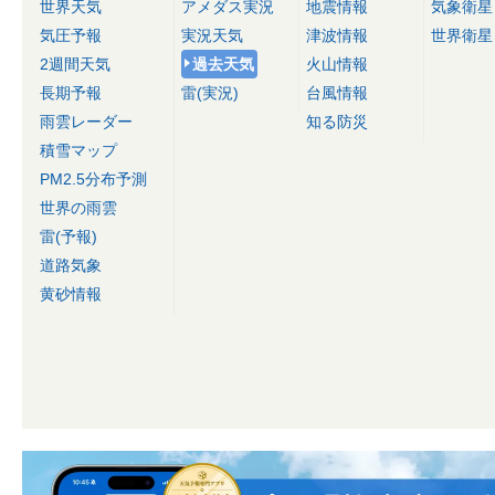
世界天気
アメダス実況
地震情報
気象衛星
気圧予報
実況天気
津波情報
世界衛星
2週間天気
過去天気
火山情報
長期予報
雷(実況)
台風情報
雨雲レーダー
知る防災
積雪マップ
PM2.5分布予測
世界の雨雲
雷(予報)
道路気象
黄砂情報