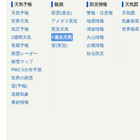
天気予報
観測
防災情報
天気図
天気予報
雨雲(過去)
警報・注意報
天気図
世界天気
アメダス実況
地震情報
気象衛星
気圧予報
実況天気
津波情報
世界衛星
2週間天気
過去天気
火山情報
長期予報
雷(実況)
台風情報
雨雲レーダー
知る防災
積雪マップ
PM2.5分布予測
世界の雨雲
雷(予報)
道路気象
黄砂情報