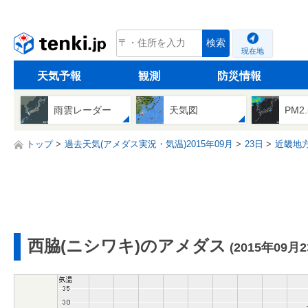
tenki.jp
検索
現在地
天気予報
観測
防災情報
雨雲レーダー
天気図
PM2
トップ
過去天気(アメダス実況・気温)2015年09月
23日
近畿地
西脇(ニシワキ)のアメダス
(2015年09月2