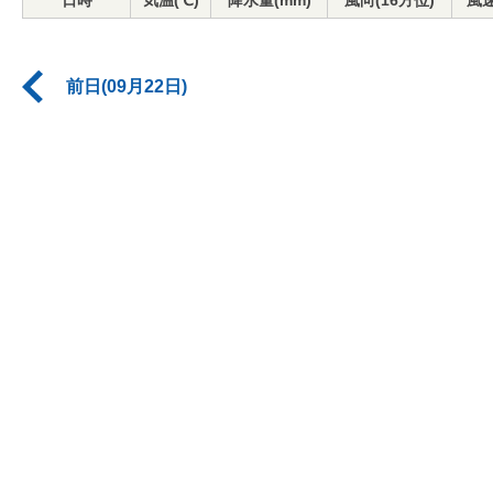
日時
気温(℃)
降水量(mm)
風向(16方位)
風速
前日(09月22日)