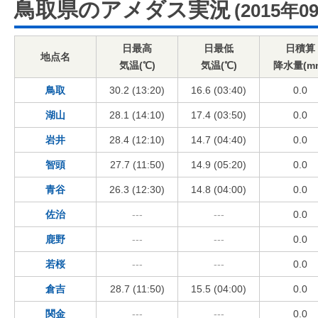
鳥取県のアメダス実況
(2015年0
日最高
日最低
日積算
地点名
気温(℃)
気温(℃)
降水量(m
鳥取
30.2 (13:20)
16.6 (03:40)
0.0
湖山
28.1 (14:10)
17.4 (03:50)
0.0
岩井
28.4 (12:10)
14.7 (04:40)
0.0
智頭
27.7 (11:50)
14.9 (05:20)
0.0
青谷
26.3 (12:30)
14.8 (04:00)
0.0
佐治
---
---
0.0
鹿野
---
---
0.0
若桜
---
---
0.0
倉吉
28.7 (11:50)
15.5 (04:00)
0.0
関金
---
---
0.0