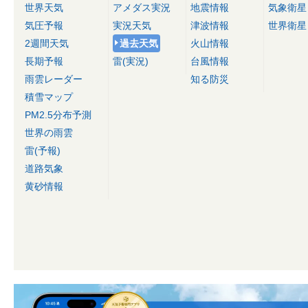
世界天気
アメダス実況
地震情報
気象衛星
気圧予報
実況天気
津波情報
世界衛星
2週間天気
過去天気
火山情報
長期予報
雷(実況)
台風情報
雨雲レーダー
知る防災
積雪マップ
PM2.5分布予測
世界の雨雲
雷(予報)
道路気象
黄砂情報