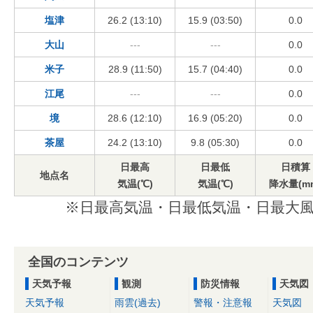
塩津
26.2 (13:10)
15.9 (03:50)
0.0
大山
---
---
0.0
米子
28.9 (11:50)
15.7 (04:40)
0.0
江尾
---
---
0.0
境
28.6 (12:10)
16.9 (05:20)
0.0
茶屋
24.2 (13:10)
9.8 (05:30)
0.0
日最高
日最低
日積算
地点名
気温(℃)
気温(℃)
降水量(m
※日最高気温・日最低気温・日最大風
全国のコンテンツ
天気予報
観測
防災情報
天気図
天気予報
雨雲(過去)
警報・注意報
天気図