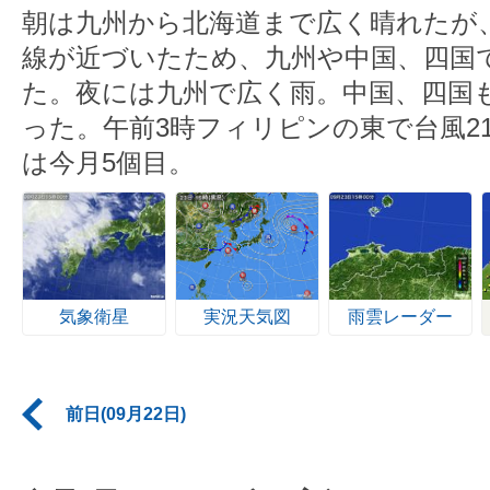
朝は九州から北海道まで広く晴れたが
線が近づいたため、九州や中国、四国
た。夜には九州で広く雨。中国、四国
った。午前3時フィリピンの東で台風2
は今月5個目。
気象衛星
実況天気図
雨雲レーダー
前日(09月22日)