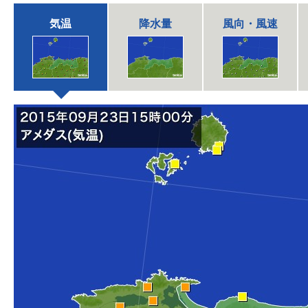
気温
降水量
風向・風速