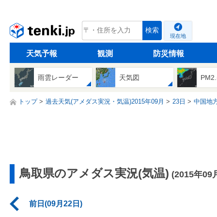
tenki.jp
検索
現在地
天気予報
観測
防災情報
雨雲レーダー
天気図
PM2
トップ
過去天気(アメダス実況・気温)2015年09月
23日
中国地
鳥取県のアメダス実況(気温)
(2015年09
前日(09月22日)