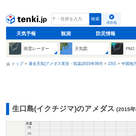
tenki.jp
検索
現在地
天気予報
観測
防災情報
雨雲レーダー
天気図
PM2
トップ
過去天気(アメダス実況・気温)2015年09月
23日
中国地
生口島(イクチジマ)のアメダス
(2015