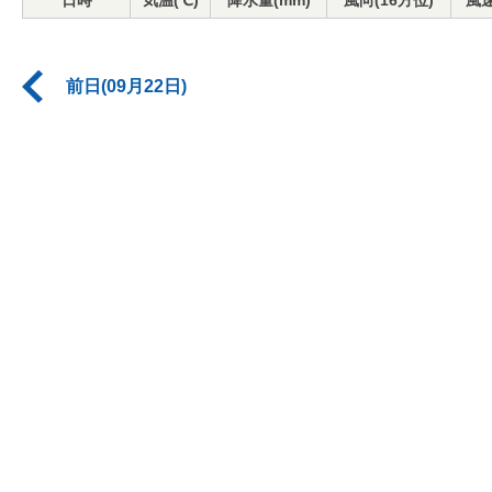
日時
気温(℃)
降水量(mm)
風向(16方位)
風速
前日(09月22日)