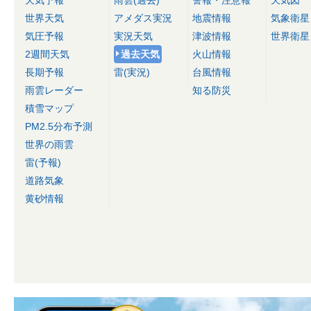
天気予報
雨雲(過去)
警報・注意報
天気図
世界天気
アメダス実況
地震情報
気象衛星
気圧予報
実況天気
津波情報
世界衛星
2週間天気
過去天気
火山情報
長期予報
雷(実況)
台風情報
雨雲レーダー
知る防災
積雪マップ
PM2.5分布予測
世界の雨雲
雷(予報)
道路気象
黄砂情報