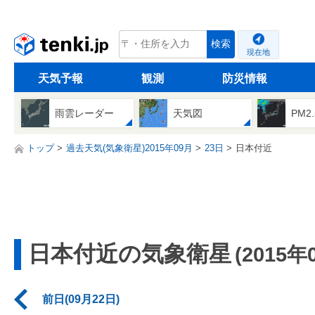
tenki.jp
検索
現在地
天気予報
観測
防災情報
雨雲レーダー
天気図
PM2
トップ
過去天気(気象衛星)2015年09月
23日
日本付近
日本付近の気象衛星
(2015年
前日(09月22日)