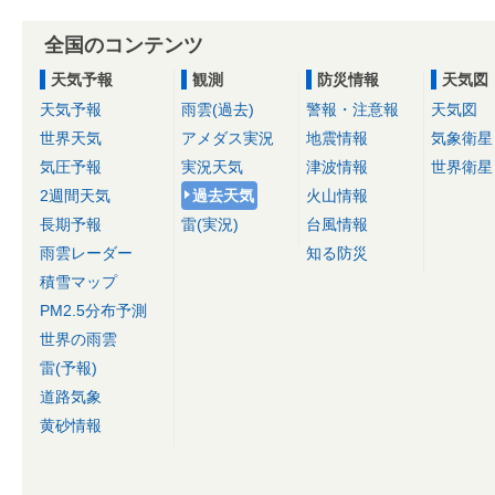
全国のコンテンツ
天気予報
観測
防災情報
天気図
天気予報
雨雲(過去)
警報・注意報
天気図
世界天気
アメダス実況
地震情報
気象衛星
気圧予報
実況天気
津波情報
世界衛星
2週間天気
過去天気
火山情報
長期予報
雷(実況)
台風情報
雨雲レーダー
知る防災
積雪マップ
PM2.5分布予測
世界の雨雲
雷(予報)
道路気象
黄砂情報