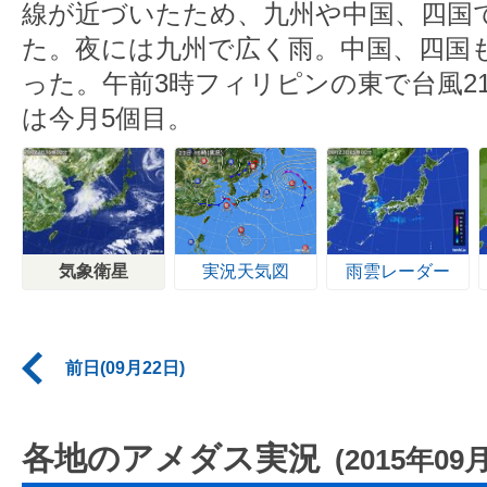
線が近づいたため、九州や中国、四国
た。夜には九州で広く雨。中国、四国
った。午前3時フィリピンの東で台風2
は今月5個目。
気象衛星
実況天気図
雨雲レーダー
前日(09月22日)
各地のアメダス実況
(2015年09