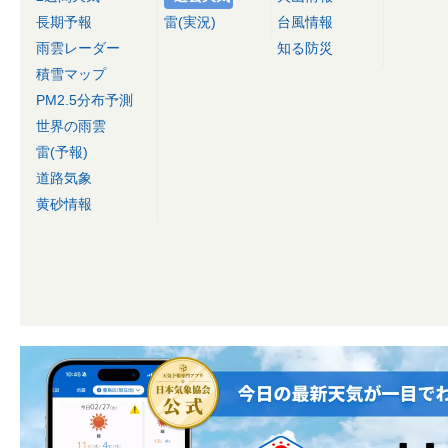
長期予報
雷(実況)
台風情報
雨雲レーダー
知る防災
積雪マップ
PM2.5分布予測
世界の雨雲
雷(予報)
道路気象
黄砂情報