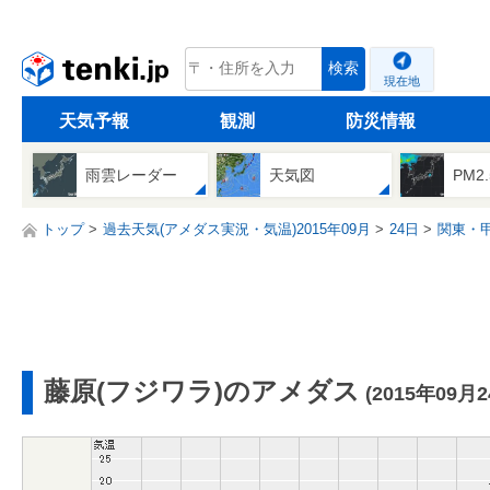
tenki.jp
検索
現在地
天気予報
観測
防災情報
雨雲レーダー
天気図
PM2
トップ
過去天気(アメダス実況・気温)2015年09月
24日
関東・
藤原(フジワラ)のアメダス
(2015年09月2