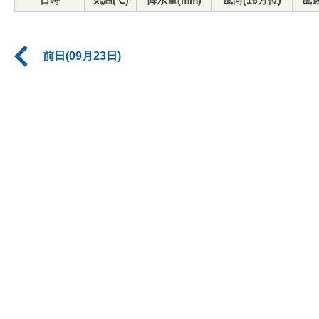
日時
気温(℃)
降水量(mm)
風向(16方位)
風速
前日(09月23日)