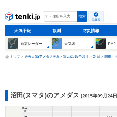
tenki.jp
検索
現在地
天気予報
観測
防災情報
雨雲レーダー
天気図
PM2
トップ
過去天気(アメダス実況・気温)2015年09月
24日
関東・
沼田(ヌマタ)のアメダス
(2015年09月24日