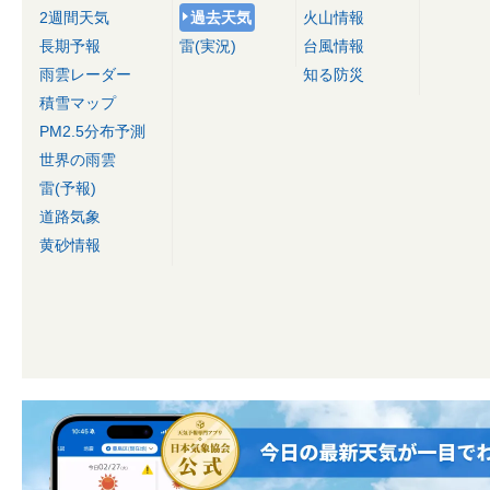
2週間天気
過去天気
火山情報
長期予報
雷(実況)
台風情報
雨雲レーダー
知る防災
積雪マップ
PM2.5分布予測
世界の雨雲
雷(予報)
道路気象
黄砂情報