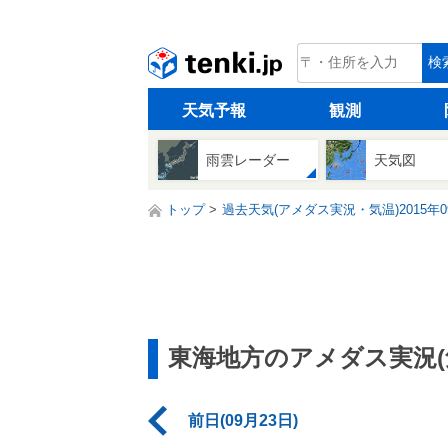
tenki.jp
検
天気予報
観測
雨雲レーダー
天気図
トップ
過去天気(アメダス実況・気温)2015年0
東海地方のアメダス実況(
前日(09月23日)