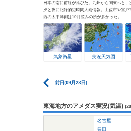
日本の南に前線が延びた。九州から関東へと、
夕と夜に記録的短時間大雨情報。土佐市や室戸市
西の太平洋側は10月並みの所が多かった。
気象衛星
実況天気図
前日(09月23日)
東海地方のアメダス実況(気温)
(2
名古屋
豊田