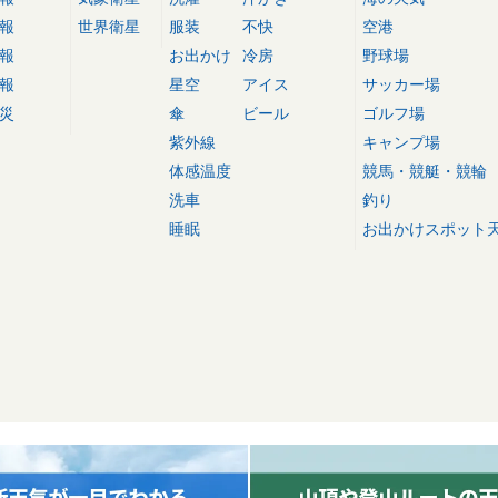
報
世界衛星
服装
不快
空港
報
お出かけ
冷房
野球場
報
星空
アイス
サッカー場
災
傘
ビール
ゴルフ場
紫外線
キャンプ場
体感温度
競馬・競艇・競輪
洗車
釣り
睡眠
お出かけスポット