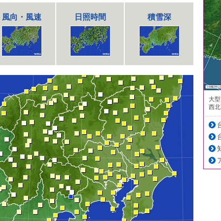
風向・風速
日照時間
積雪深
大型
西北