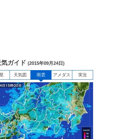
天気ガイド
(2015年09月24日)
星
天気図
雨雲
アメダス
実況