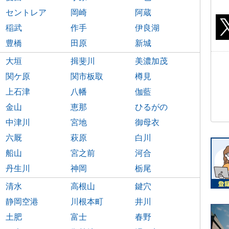
セントレア
岡崎
阿蔵
稲武
作手
伊良湖
豊橋
田原
新城
大垣
揖斐川
美濃加茂
関ケ原
関市板取
樽見
上石津
八幡
伽藍
金山
恵那
ひるがの
中津川
宮地
御母衣
六厩
萩原
白川
船山
宮之前
河合
丹生川
神岡
栃尾
清水
高根山
鍵穴
静岡空港
川根本町
井川
土肥
富士
春野