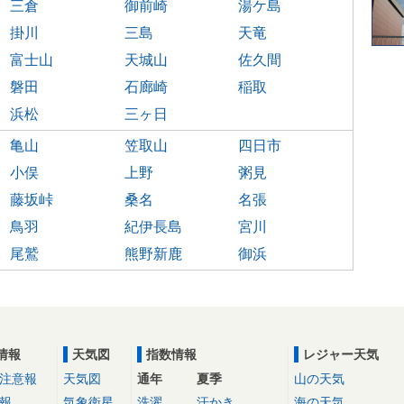
三倉
御前崎
湯ケ島
掛川
三島
天竜
富士山
天城山
佐久間
磐田
石廊崎
稲取
浜松
三ヶ日
亀山
笠取山
四日市
小俣
上野
粥見
藤坂峠
桑名
名張
鳥羽
紀伊長島
宮川
尾鷲
熊野新鹿
御浜
情報
天気図
指数情報
レジャー天気
注意報
天気図
通年
夏季
山の天気
報
気象衛星
洗濯
汗かき
海の天気