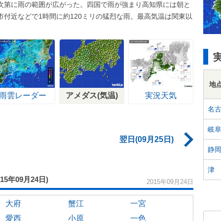
次第に雨の範囲が広がった。四国で雨が強まり高知県には朝と
付近などで1時間に約120ミリの猛烈な雨。最高気温は関東以
地
雨雲レーダー
アメダス(気温)
実況天気
名
岐
翌日(09月25日)
静
津
015年09月24日)
2015年09月24日
大府
蟹江
一宮
愛西
小原
一色