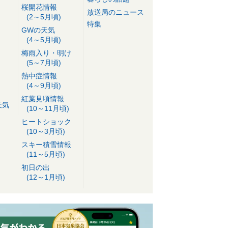
桜開花情報
放送局のニュース
(2～5月頃)
特集
GWの天気
(4～5月頃)
梅雨入り・明け
(5～7月頃)
熱中症情報
(4～9月頃)
紅葉見頃情報
天気
(10～11月頃)
ヒートショック
(10～3月頃)
スキー積雪情報
(11～5月頃)
初日の出
(12～1月頃)