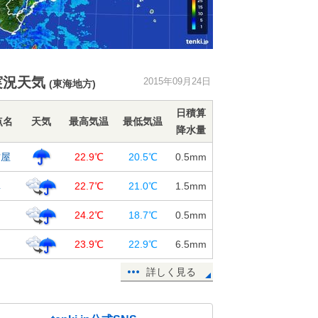
実況天気
2015年09月24日
(東海地方)
日積算
点名
天気
最高気温
最低気温
降水量
古屋
22.9℃
20.5℃
0.5
mm
阜
22.7℃
21.0℃
1.5
mm
岡
24.2℃
18.7℃
0.5
mm
23.9℃
22.9℃
6.5
mm
詳しく見る