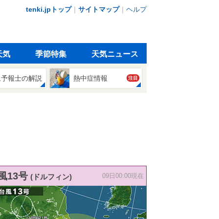
tenki.jpトップ
｜
サイトマップ
｜
ヘルプ
天気
季節特集
天気ニュース
象予報士の解説
熱中症情報
注目
風13号
(ドルフィン)
09日00:00現在