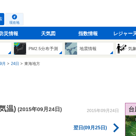
索
現在地
防災情報
天気図
指数情報
レジャー
PM2.5分布予測
地震情報
気
9月
24日
東海地方
気温)
台
(2015年09月24日)
2015年09月24日
翌日(09月25日)