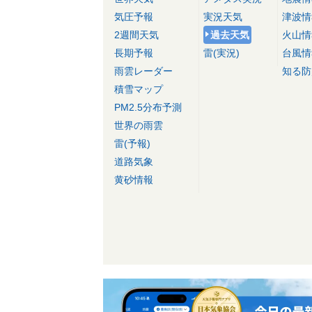
気圧予報
実況天気
津波情
2週間天気
過去天気
火山情
長期予報
雷(実況)
台風情
雨雲レーダー
知る防
積雪マップ
PM2.5分布予測
世界の雨雲
雷(予報)
道路気象
黄砂情報