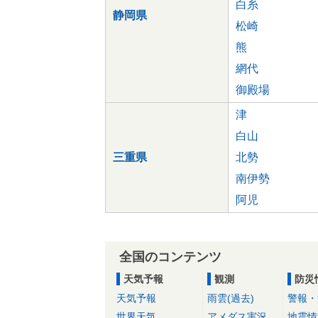
白糸
静岡県
松崎
熊
網代
御殿場
津
白山
三重県
北勢
南伊勢
阿児
全国のコンテンツ
天気予報
観測
防災
天気予報
雨雲(過去)
警報・
世界天気
アメダス実況
地震情