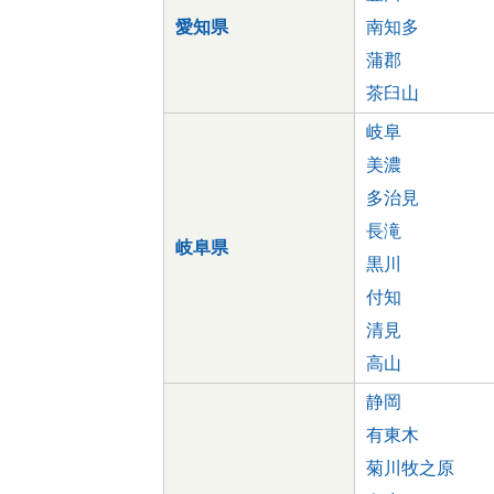
愛知県
南知多
蒲郡
茶臼山
岐阜
美濃
多治見
長滝
岐阜県
黒川
付知
清見
高山
静岡
有東木
菊川牧之原