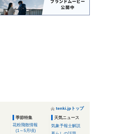
tenki.jpトップ
季節特集
天気ニュース
花粉飛散情報
気象予報士解説
(1～5月頃)
暮らしの話題