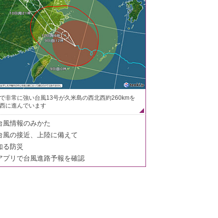
で非常に強い台風13号が久米島の西北西約260kmを
西に進んでいます
台風情報のみかた
台風の接近、上陸に備えて
知る防災
アプリで台風進路予報を確認