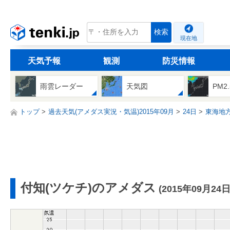
tenki.jp
検索
現在地
天気予報
観測
防災情報
雨雲レーダー
天気図
PM2
トップ
過去天気(アメダス実況・気温)2015年09月
24日
東海地
付知(ツケチ)のアメダス
(2015年09月24日