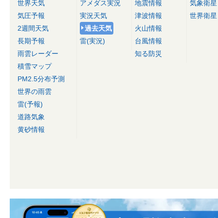
世界天気
アメダス実況
地震情報
気象衛星
気圧予報
実況天気
津波情報
世界衛星
2週間天気
過去天気
火山情報
長期予報
雷(実況)
台風情報
雨雲レーダー
知る防災
積雪マップ
PM2.5分布予測
世界の雨雲
雷(予報)
道路気象
黄砂情報