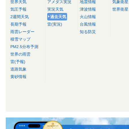
世界天気
アメダス実況
地震情報
気象衛星
気圧予報
実況天気
津波情報
世界衛星
2週間天気
過去天気
火山情報
長期予報
雷(実況)
台風情報
雨雲レーダー
知る防災
積雪マップ
PM2.5分布予測
世界の雨雲
雷(予報)
道路気象
黄砂情報