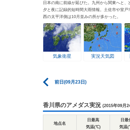
日本の南に前線が延びた。九州から関東へと、
夕と夜に記録的短時間大雨情報。土佐市や室戸市
西の太平洋側は10月並みの所が多かった。
気象衛星
実況天気図
前日(09月23日)
香川県のアメダス実況
(2015年09月2
日最高
日最
地点名
気温(℃)
気温(