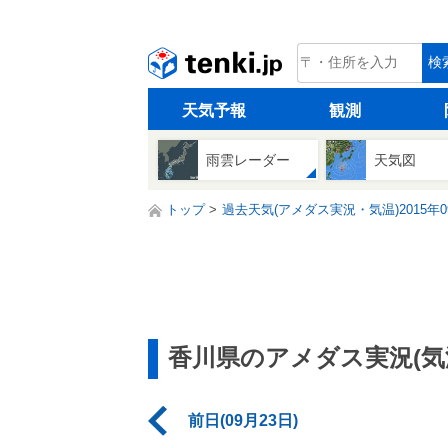
tenki.jp
検
天気予報
観測
雨雲レーダー
天気図
トップ
過去天気(アメダス実況・気温)2015年0
香川県のアメダス実況(気
前日(09月23日)