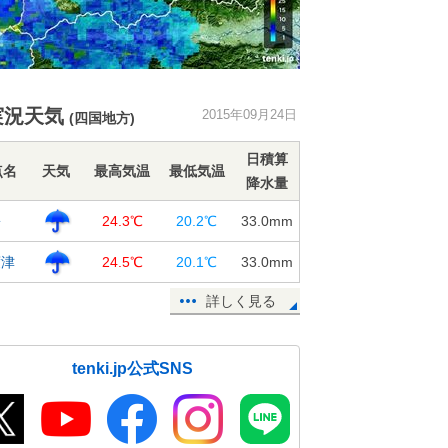
実況天気
2015年09月24日
(四国地方)
日積算
点名
天気
最高気温
最低気温
降水量
松
24.3℃
20.2℃
33.0
mm
度津
24.5℃
20.1℃
33.0
mm
詳しく見る
tenki.jp公式SNS