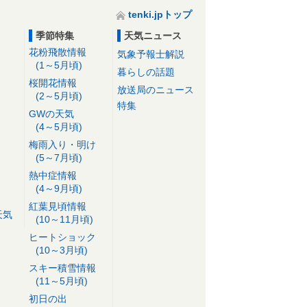
tenki.jpトップ
季節特集
天気ニュース
花粉飛散情報
気象予報士解説
(1～5月頃)
暮らしの話題
桜開花情報
放送局のニュース
(2～5月頃)
特集
GWの天気
(4～5月頃)
梅雨入り・明け
(5～7月頃)
熱中症情報
(4～9月頃)
紅葉見頃情報
天気
(10～11月頃)
ヒートショック
(10～3月頃)
スキー積雪情報
(11～5月頃)
初日の出