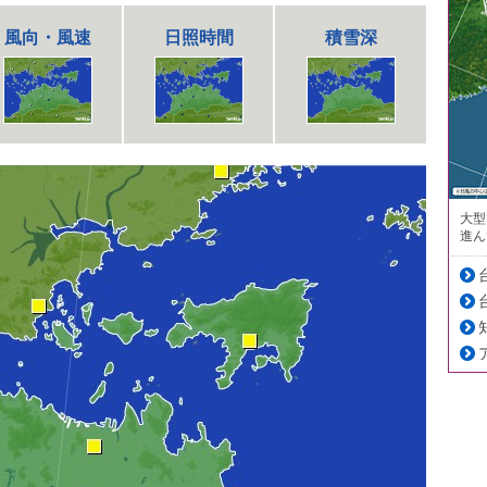
風向・風速
日照時間
積雪深
大型
進ん