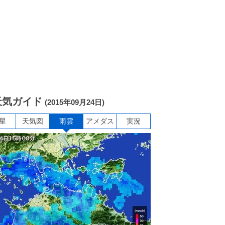
天気ガイド
(2015年09月24日)
星
天気図
雨雲
アメダス
実況