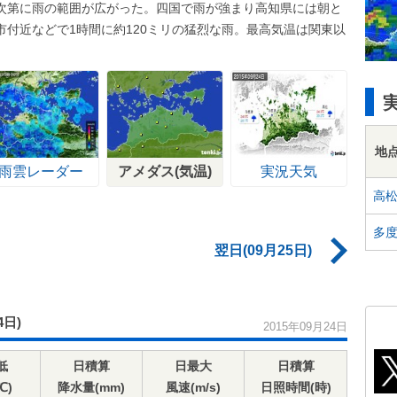
次第に雨の範囲が広がった。四国で雨が強まり高知県には朝と
付近などで1時間に約120ミリの猛烈な雨。最高気温は関東以
地
雨雲レーダー
アメダス(気温)
実況天気
高
多
翌日(09月25日)
4日)
2015年09月24日
低
日積算
日最大
日積算
℃)
降水量(mm)
風速(m/s)
日照時間(時)