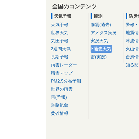
全国のコンテンツ
天気予報
観測
防災
天気予報
雨雲(過去)
警報・
世界天気
アメダス実況
地震情
気圧予報
実況天気
津波情
2週間天気
過去天気
火山情
長期予報
雷(実況)
台風情
雨雲レーダー
知る防
積雪マップ
PM2.5分布予測
世界の雨雲
雷(予報)
道路気象
黄砂情報