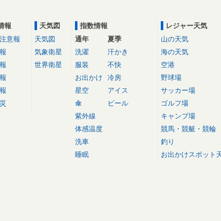
情報
天気図
指数情報
レジャー天気
注意報
天気図
通年
夏季
山の天気
報
気象衛星
洗濯
汗かき
海の天気
報
世界衛星
服装
不快
空港
報
お出かけ
冷房
野球場
報
星空
アイス
サッカー場
災
傘
ビール
ゴルフ場
紫外線
キャンプ場
体感温度
競馬・競艇・競輪
洗車
釣り
睡眠
お出かけスポット