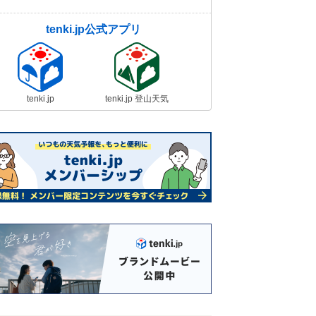
tenki.jp公式アプリ
tenki.jp
tenki.jp 登山天気