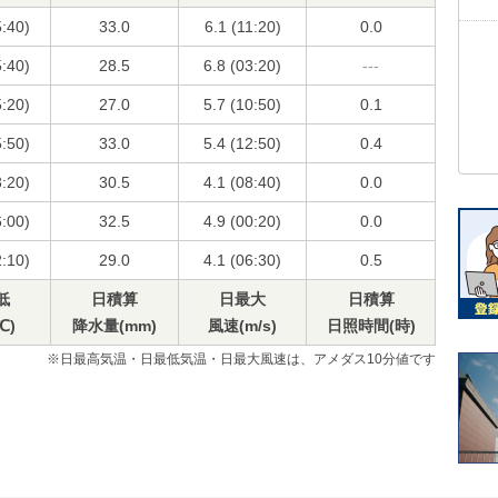
5:40)
33.0
6.1 (11:20)
0.0
5:40)
28.5
6.8 (03:20)
---
5:20)
27.0
5.7 (10:50)
0.1
5:50)
33.0
5.4 (12:50)
0.4
3:20)
30.5
4.1 (08:40)
0.0
6:00)
32.5
4.9 (00:20)
0.0
2:10)
29.0
4.1 (06:30)
0.5
低
日積算
日最大
日積算
℃)
降水量(mm)
風速(m/s)
日照時間(時)
※日最高気温・日最低気温・日最大風速は、アメダス10分値です