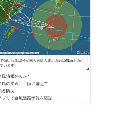
で強い台風13号が南大東島の北北西約150kmを西に
でいます
台風情報のみかた
台風の接近、上陸に備えて
知る防災
アプリで台風進路予報を確認