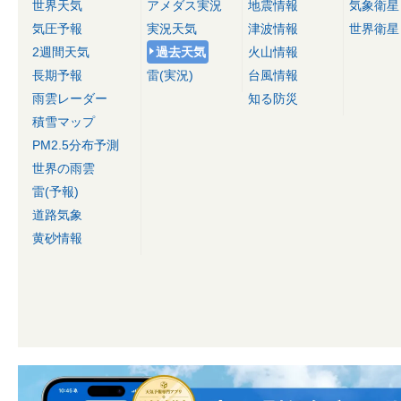
世界天気
アメダス実況
地震情報
気象衛星
気圧予報
実況天気
津波情報
世界衛星
2週間天気
過去天気
火山情報
長期予報
雷(実況)
台風情報
雨雲レーダー
知る防災
積雪マップ
PM2.5分布予測
世界の雨雲
雷(予報)
道路気象
黄砂情報