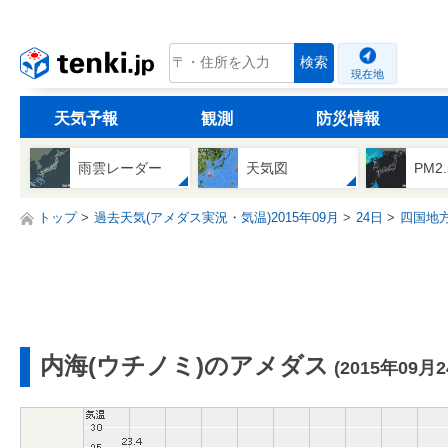
tenki.jp
検索
現在地
天気予報
観測
防災情報
雨雲レーダー
天気図
PM2
トップ
過去天気(アメダス実況・気温)2015年09月
24日
四国地
内海(ウチノミ)のアメダス
(2015年09月2