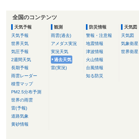
全国のコンテンツ
天気予報
観測
防災情報
天気図
天気予報
雨雲(過去)
警報・注意報
天気図
世界天気
アメダス実況
地震情報
気象衛星
気圧予報
実況天気
津波情報
世界衛星
2週間天気
過去天気
火山情報
長期予報
雷(実況)
台風情報
雨雲レーダー
知る防災
積雪マップ
PM2.5分布予測
世界の雨雲
雷(予報)
道路気象
黄砂情報