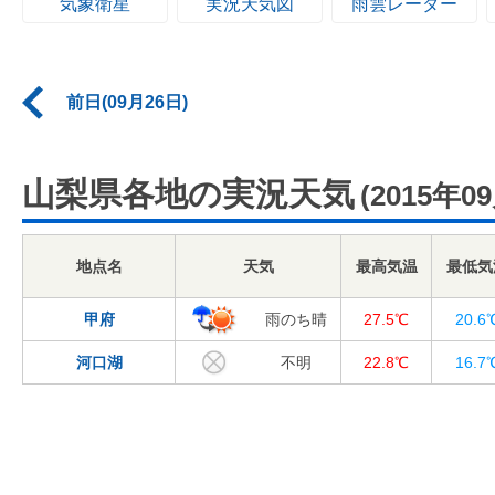
気象衛星
実況天気図
雨雲レーダー
前日(09月26日)
山梨県各地の実況天気
(2015年0
地点名
天気
最高気温
最低気
甲府
雨のち晴
27.5℃
20.6
河口湖
不明
22.8℃
16.7