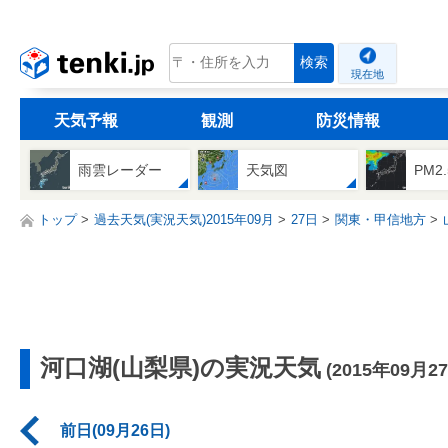
tenki.jp
検索
現在地
天気予報
観測
防災情報
雨雲レーダー
天気図
PM2
トップ
過去天気(実況天気)2015年09月
27日
関東・甲信地方
河口湖(山梨県)の実況天気
(2015年09月2
前日(09月26日)