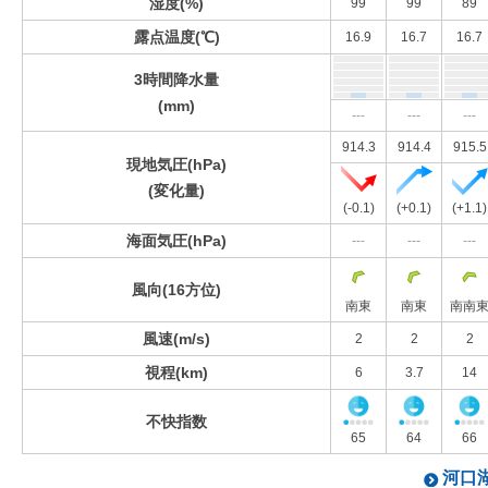
湿度(%)
99
99
89
露点温度(℃)
16.9
16.7
16.7
3時間降水量
(mm)
---
---
---
914.3
914.4
915.5
現地気圧(hPa)
(変化量)
(-0.1)
(+0.1)
(+1.1)
海面気圧(hPa)
---
---
---
風向(16方位)
南東
南東
南南
風速(m/s)
2
2
2
視程(km)
6
3.7
14
不快指数
65
64
66
河口湖