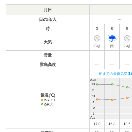
月日
日の出/入
---
時
3
6
9
天気
不明
雨
不明
雲量
---
---
---
雲底高度
---
---
---
1
朝までの最低気温
気温(℃)
17.0
16.8
18.5