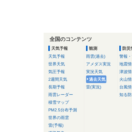
全国のコンテンツ
天気予報
観測
防災
天気予報
雨雲(過去)
警報・
世界天気
アメダス実況
地震情
気圧予報
実況天気
津波情
2週間天気
過去天気
火山情
長期予報
雷(実況)
台風情
雨雲レーダー
知る防
積雪マップ
PM2.5分布予測
世界の雨雲
雷(予報)