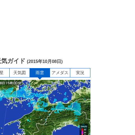
天気ガイド
(2015年10月08日)
星
天気図
雨雲
アメダス
実況