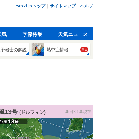
tenki.jpトップ
｜
サイトマップ
｜
ヘルプ
天気
季節特集
天気ニュース
象予報士の解説
熱中症情報
注目
風13号
(ドルフィン)
08日23:00現在