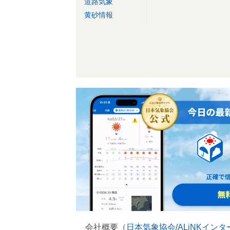
道路気象
黄砂情報
会社概要（
日本気象協会
/
ALiNKイン