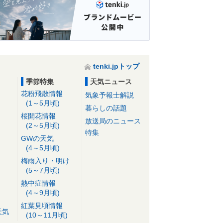
tenki.jpトップ
季節特集
天気ニュース
花粉飛散情報
気象予報士解説
(1～5月頃)
暮らしの話題
桜開花情報
放送局のニュース
(2～5月頃)
特集
GWの天気
(4～5月頃)
梅雨入り・明け
(5～7月頃)
熱中症情報
(4～9月頃)
紅葉見頃情報
天気
(10～11月頃)