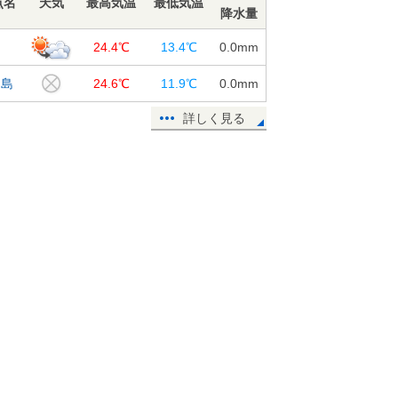
点名
天気
最高気温
最低気温
降水量
山
24.4℃
13.4℃
0.0
mm
和島
24.6℃
11.9℃
0.0
mm
詳しく見る