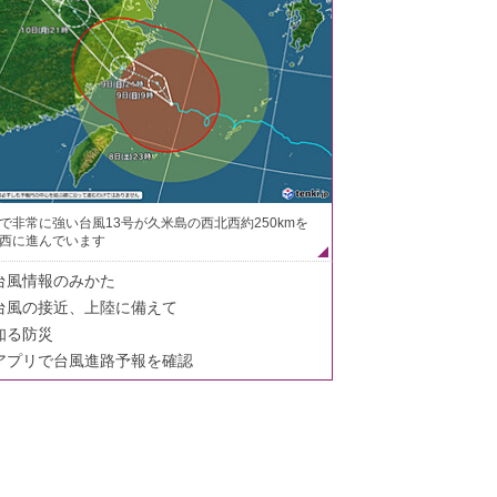
で非常に強い台風13号が久米島の西北西約250kmを
西に進んでいます
台風情報のみかた
台風の接近、上陸に備えて
知る防災
アプリで台風進路予報を確認