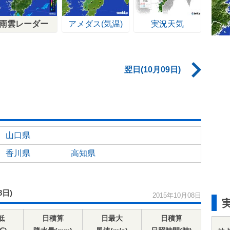
雨雲レーダー
アメダス(気温)
実況天気
翌日(10月09日)
山口県
香川県
高知県
8日)
2015年10月08日
低
日積算
日最大
日積算