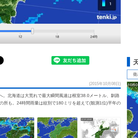
衛
(2015年10月08日)
へ。北海道は大荒れで最大瞬間風速は根室38.0メートル、釧路
雪の所も。24時間雨量は紋別で180ミリを超えて(観測1位)平年の