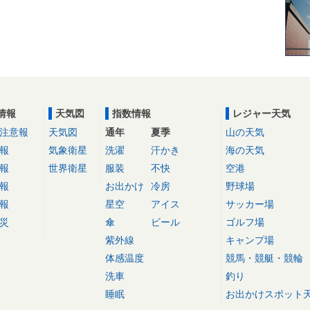
情報
天気図
指数情報
レジャー天気
注意報
天気図
通年
夏季
山の天気
報
気象衛星
洗濯
汗かき
海の天気
報
世界衛星
服装
不快
空港
報
お出かけ
冷房
野球場
報
星空
アイス
サッカー場
災
傘
ビール
ゴルフ場
紫外線
キャンプ場
体感温度
競馬・競艇・競輪
洗車
釣り
睡眠
お出かけスポット