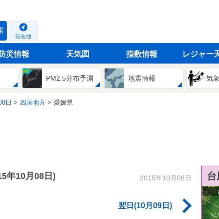
索
現在地
防災情報
天気図
指数情報
レジャー
PM2.5分布予測
地震情報
気
08日
四国地方
愛媛県
台
015年10月08日)
2015年10月08日
翌日(10月09日)