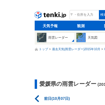
tenki.jp
検
天気予報
観測
雨雲レーダー
天気図
トップ
過去天気(雨雲レーダー)2015年10月
愛媛県の雨雲レーダー
(2
前日(10月07日)