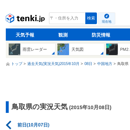
tenki.jp
検索
現在地
天気予報
観測
防災情報
雨雲レーダー
天気図
PM2
トップ
過去天気(実況天気)2015年10月
08日
中国地方
鳥取県
鳥取県の実況天気
(2015年10月08日)
前日(10月07日)