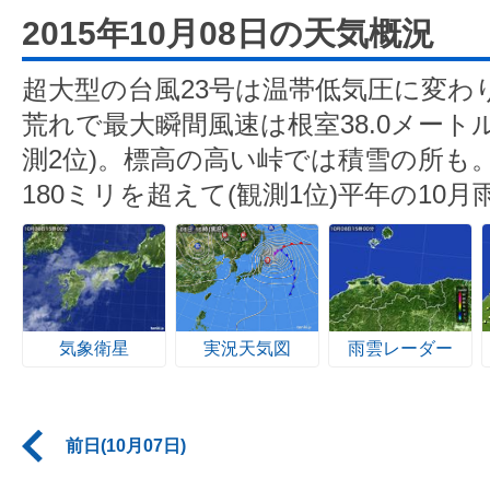
2015年10月08日の天気概況
超大型の台風23号は温帯低気圧に変わ
荒れで最大瞬間風速は根室38.0メートル
測2位)。標高の高い峠では積雪の所も
180ミリを超えて(観測1位)平年の10
気象衛星
実況天気図
雨雲レーダー
前日(10月07日)