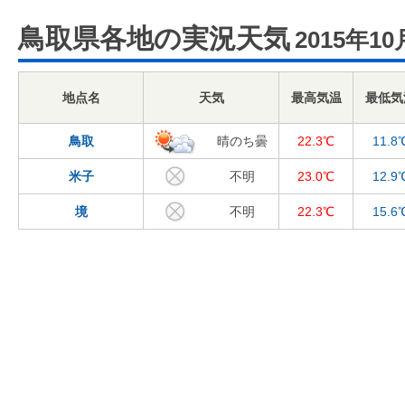
鳥取県各地の実況天気
2015年10
地点名
天気
最高気温
最低気
鳥取
晴のち曇
22.3℃
11.8
米子
不明
23.0℃
12.9
境
不明
22.3℃
15.6