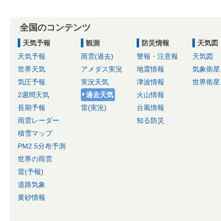
全国のコンテンツ
天気予報
観測
防災情報
天気図
天気予報
雨雲(過去)
警報・注意報
天気図
世界天気
アメダス実況
地震情報
気象衛星
気圧予報
実況天気
津波情報
世界衛星
2週間天気
過去天気
火山情報
長期予報
雷(実況)
台風情報
雨雲レーダー
知る防災
積雪マップ
PM2.5分布予測
世界の雨雲
雷(予報)
道路気象
黄砂情報