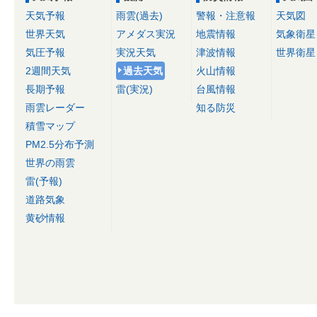
天気予報
雨雲(過去)
警報・注意報
天気図
世界天気
アメダス実況
地震情報
気象衛星
気圧予報
実況天気
津波情報
世界衛星
2週間天気
過去天気
火山情報
長期予報
雷(実況)
台風情報
雨雲レーダー
知る防災
積雪マップ
PM2.5分布予測
世界の雨雲
雷(予報)
道路気象
黄砂情報