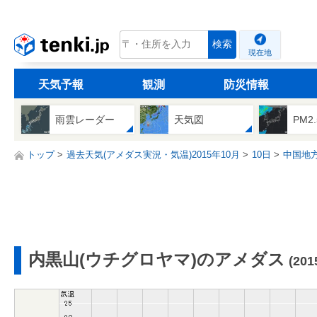
tenki.jp
検索
現在地
天気予報
観測
防災情報
雨雲レーダー
天気図
PM2
トップ
過去天気(アメダス実況・気温)2015年10月
10日
中国地
内黒山(ウチグロヤマ)のアメダス
(20