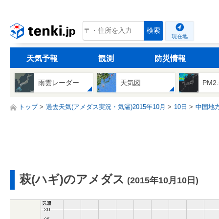
tenki.jp
検索
現在地
天気予報
観測
防災情報
雨雲レーダー
天気図
PM2
トップ
過去天気(アメダス実況・気温)2015年10月
10日
中国地
萩(ハギ)のアメダス
(2015年10月10日)