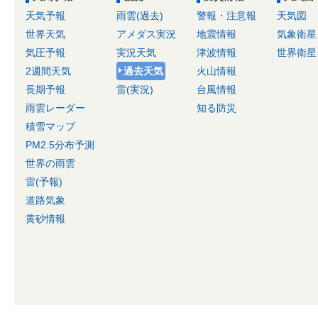
天気予報
雨雲(過去)
警報・注意報
天気図
世界天気
アメダス実況
地震情報
気象衛星
気圧予報
実況天気
津波情報
世界衛星
2週間天気
過去天気
火山情報
長期予報
雷(実況)
台風情報
雨雲レーダー
知る防災
積雪マップ
PM2.5分布予測
世界の雨雲
雷(予報)
道路気象
黄砂情報