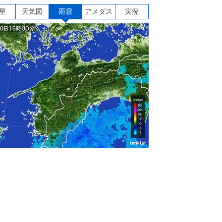
星
天気図
雨雲
アメダス
実況