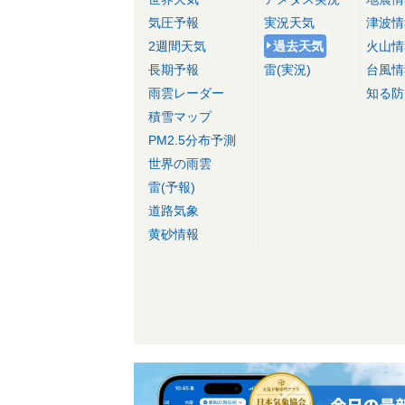
気圧予報
実況天気
津波情
2週間天気
過去天気
火山情
長期予報
雷(実況)
台風情
雨雲レーダー
知る防
積雪マップ
PM2.5分布予測
世界の雨雲
雷(予報)
道路気象
黄砂情報