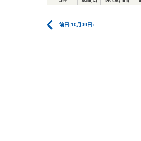
日時
気温(℃)
降水量(mm)
前日(10月09日)