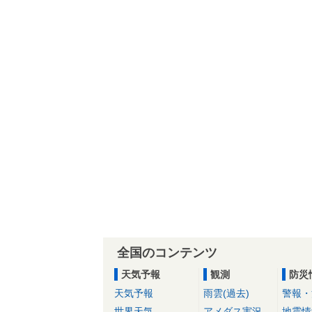
全国のコンテンツ
天気予報
観測
防災
天気予報
雨雲(過去)
警報・
世界天気
アメダス実況
地震情