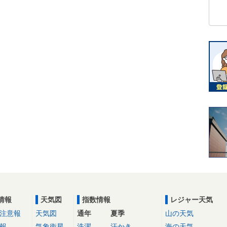
情報
天気図
指数情報
レジャー天気
注意報
天気図
通年
夏季
山の天気
報
気象衛星
洗濯
汗かき
海の天気