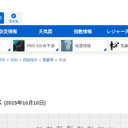
索
現在地
防災情報
天気図
指数情報
レジャー
PM2.5分布予測
地震情報
気
0月
10日
四国地方
愛媛県
今治
ス
(2015年10月10日)