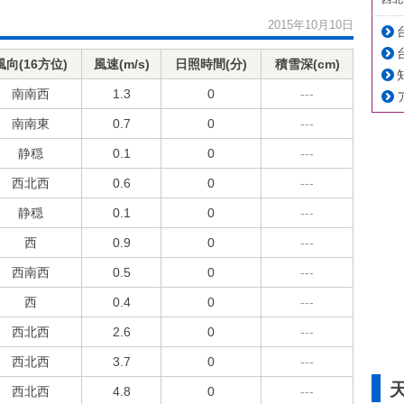
2015年10月10日
風向(16方位)
風速(m/s)
日照時間(分)
積雪深(cm)
南南西
1.3
0
---
南南東
0.7
0
---
静穏
0.1
0
---
西北西
0.6
0
---
静穏
0.1
0
---
西
0.9
0
---
西南西
0.5
0
---
西
0.4
0
---
西北西
2.6
0
---
西北西
3.7
0
---
西北西
4.8
0
---