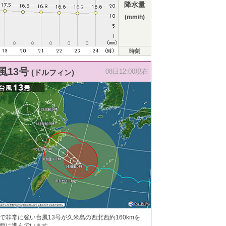
降水量
(mm/h)
時刻
風13号
(ドルフィン)
08日12:00現在
で非常に強い台風13号が久米島の西北西約160kmを
西に進んでいます