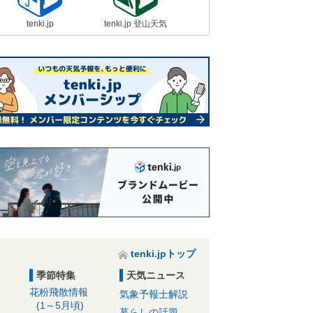
tenki.jp
tenki.jp 登山天気
tenki.jpトップ
季節特集
天気ニュース
花粉飛散情報
気象予報士解説
(1～5月頃)
暮らしの話題