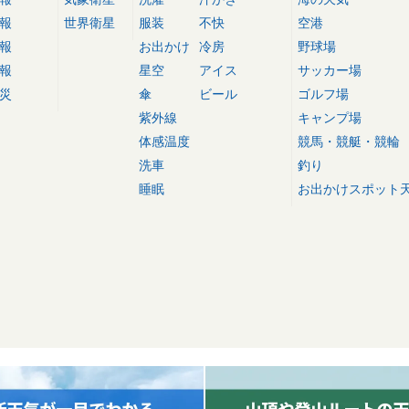
報
世界衛星
服装
不快
空港
報
お出かけ
冷房
野球場
報
星空
アイス
サッカー場
災
傘
ビール
ゴルフ場
紫外線
キャンプ場
体感温度
競馬・競艇・競輪
洗車
釣り
睡眠
お出かけスポット