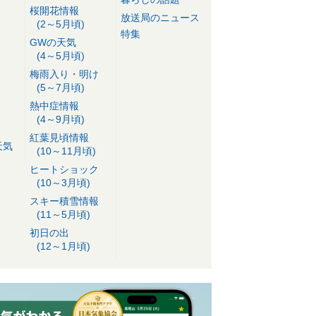
桜開花情報
放送局のニュース
(2～5月頃)
特集
GWの天気
(4～5月頃)
梅雨入り・明け
(5～7月頃)
熱中症情報
(4～9月頃)
紅葉見頃情報
天気
(10～11月頃)
ヒートショック
(10～3月頃)
スキー積雪情報
(11～5月頃)
初日の出
(12～1月頃)