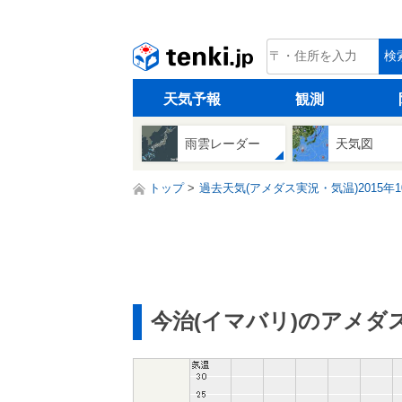
tenki.jp
検
天気予報
観測
雨雲レーダー
天気図
トップ
過去天気(アメダス実況・気温)2015年1
今治(イマバリ)のアメダ