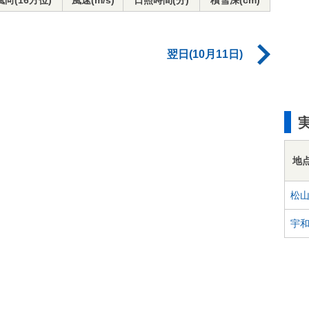
風向(16方位)
風速(m/s)
日照時間(分)
積雪深(cm)
翌日(10月11日)
地
松
宇