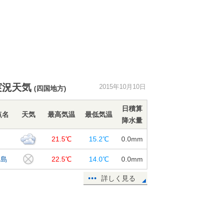
実況天気
2015年10月10日
(四国地方)
日積算
点名
天気
最高気温
最低気温
降水量
山
21.5℃
15.2℃
0.0
mm
和島
22.5℃
14.0℃
0.0
mm
詳しく見る