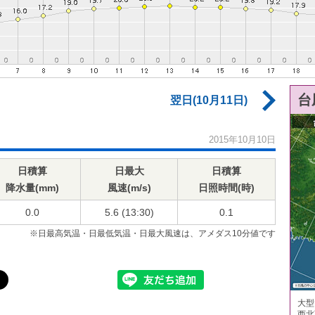
台
翌日(10月11日)
2015年10月10日
日積算
日最大
日積算
降水量(mm)
風速(m/s)
日照時間(時)
0.0
5.6 (13:30)
0.1
※日最高気温・日最低気温・日最大風速は、アメダス10分値です
大型
西北