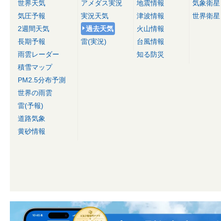
世界天気
アメダス実況
地震情報
気象衛星
気圧予報
実況天気
津波情報
世界衛星
2週間天気
過去天気
火山情報
長期予報
雷(実況)
台風情報
雨雲レーダー
知る防災
積雪マップ
PM2.5分布予測
世界の雨雲
雷(予報)
道路気象
黄砂情報