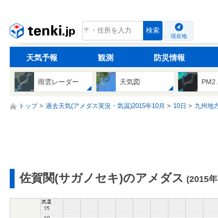
tenki.jp
検索
現在地
天気予報
観測
防災情報
雨雲レーダー
天気図
PM2
トップ
過去天気(アメダス実況・気温)2015年10月
10日
九州地
佐賀関(サガノセキ)のアメダス
(2015