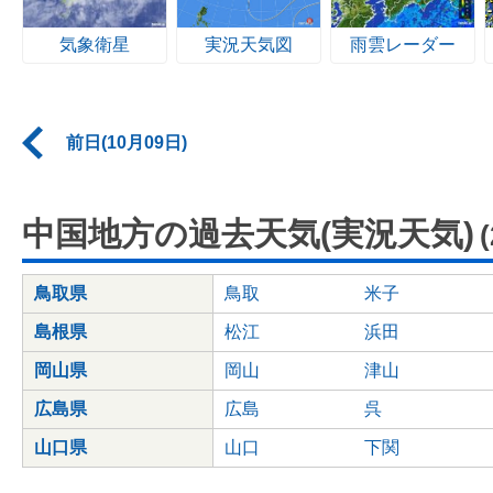
気象衛星
実況天気図
雨雲レーダー
前日(10月09日)
中国地方の過去天気(実況天気)
鳥取県
鳥取
米子
島根県
松江
浜田
岡山県
岡山
津山
広島県
広島
呉
山口県
山口
下関