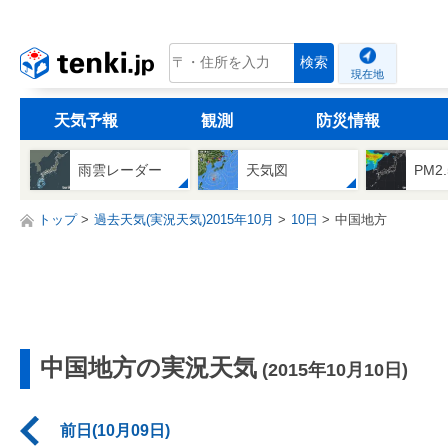
tenki.jp
検索
現在地
天気予報
観測
防災情報
雨雲レーダー
天気図
PM2
トップ
過去天気(実況天気)2015年10月
10日
中国地方
中国地方の実況天気
(2015年10月10日)
前日(10月09日)