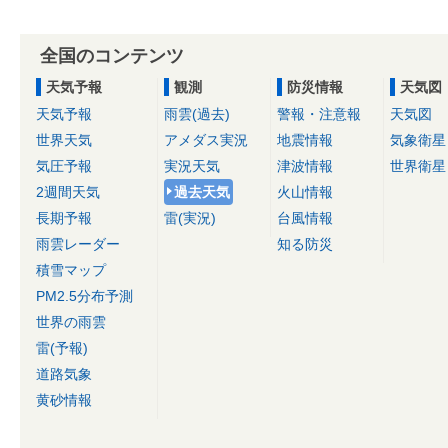
全国のコンテンツ
天気予報
観測
防災情報
天気図
天気予報
雨雲(過去)
警報・注意報
天気図
世界天気
アメダス実況
地震情報
気象衛星
気圧予報
実況天気
津波情報
世界衛星
2週間天気
過去天気
火山情報
長期予報
雷(実況)
台風情報
雨雲レーダー
知る防災
積雪マップ
PM2.5分布予測
世界の雨雲
雷(予報)
道路気象
黄砂情報