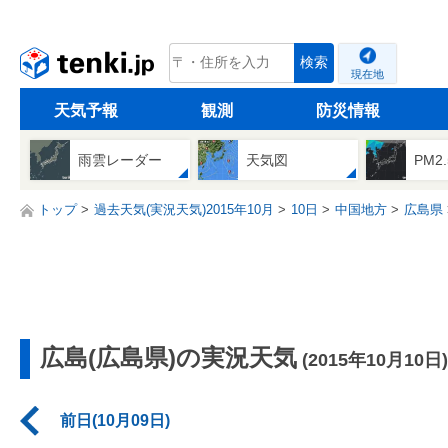
tenki.jp
検索
現在地
天気予報
観測
防災情報
雨雲レーダー
天気図
PM2
トップ
過去天気(実況天気)2015年10月
10日
中国地方
広島県
広島(広島県)の実況天気
(2015年10月10日)
前日(10月09日)