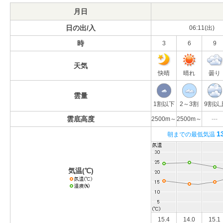
月日
日の出/入
06:11(出)
時
3
6
9
天気
快晴
晴れ
曇り
雲量
1割以下
2～3割
9割以
雲底高度
2500m～
2500m～
---
1
朝までの最低気温
気温(℃)
15.4
14.0
15.1