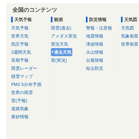
全国のコンテンツ
天気予報
観測
防災情報
天気図
天気予報
雨雲(過去)
警報・注意報
天気図
世界天気
アメダス実況
地震情報
気象衛星
気圧予報
実況天気
津波情報
世界衛星
2週間天気
過去天気
火山情報
長期予報
雷(実況)
台風情報
雨雲レーダー
知る防災
積雪マップ
PM2.5分布予測
世界の雨雲
雷(予報)
道路気象
黄砂情報