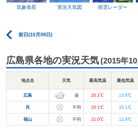
気象衛星
実況天気図
雨雲レーダー
前日(10月09日)
広島県各地の実況天気
(2015年1
地点名
天気
最高気温
最低気温
広島
曇
20.1℃
13.8℃
呉
不明
20.1℃
15.1℃
福山
不明
21.0℃
12.8℃