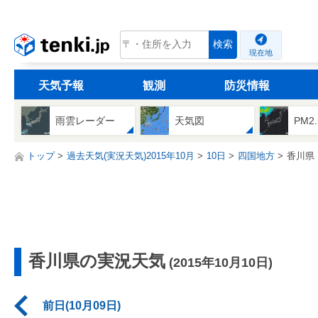
tenki.jp
検索
現在地
天気予報
観測
防災情報
雨雲レーダー
天気図
PM2
トップ
過去天気(実況天気)2015年10月
10日
四国地方
香川県
香川県の実況天気
(2015年10月10日)
前日(10月09日)