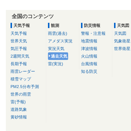
全国のコンテンツ
天気予報
観測
防災情報
天気図
天気予報
雨雲(過去)
警報・注意報
天気図
世界天気
アメダス実況
地震情報
気象衛星
気圧予報
実況天気
津波情報
世界衛星
2週間天気
過去天気
火山情報
長期予報
雷(実況)
台風情報
雨雲レーダー
知る防災
積雪マップ
PM2.5分布予測
世界の雨雲
雷(予報)
道路気象
黄砂情報