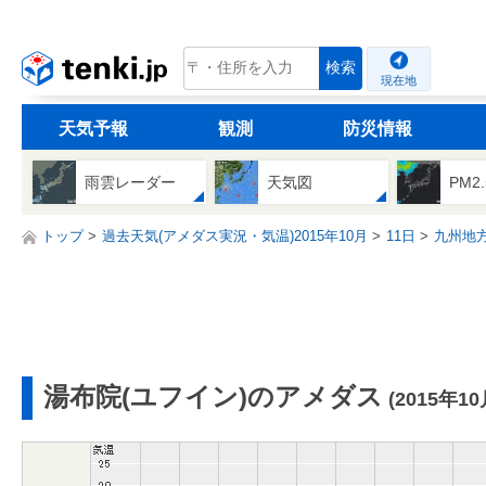
tenki.jp
検索
現在地
天気予報
観測
防災情報
雨雲レーダー
天気図
PM2
トップ
過去天気(アメダス実況・気温)2015年10月
11日
九州地
湯布院(ユフイン)のアメダス
(2015年10