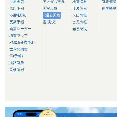
世界天気
アメダス実況
地震情報
気象衛星
気圧予報
実況天気
津波情報
世界衛星
2週間天気
過去天気
火山情報
長期予報
雷(実況)
台風情報
雨雲レーダー
知る防災
積雪マップ
PM2.5分布予測
世界の雨雲
雷(予報)
道路気象
黄砂情報