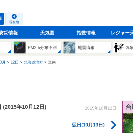
索
現在地
防災情報
天気図
指数情報
レジャー
PM2.5分布予測
地震情報
気
0月
12日
北海道地方
道南
)
台
(2015年10月12日)
2015年10月12日
翌日(10月13日)