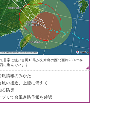
で非常に強い台風13号が久米島の西北西約280kmを
西に進んでいます
台風情報のみかた
台風の接近、上陸に備えて
知る防災
アプリで台風進路予報を確認