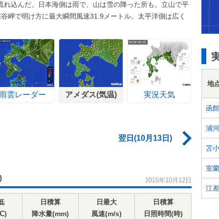
流れ込んだ。日本海側は雨で、山は雪の降った所も。立山で平
谷岬で明け方に最大瞬間風速31.9メートル。太平洋側は広く
地
雨雲レーダー
アメダス(気温)
実況天気
函
浦
翌日(10月13日)
苫
室
)
2015年10月12日
江
低
日積算
日最大
日積算
℃)
降水量(mm)
風速(m/s)
日照時間(時)