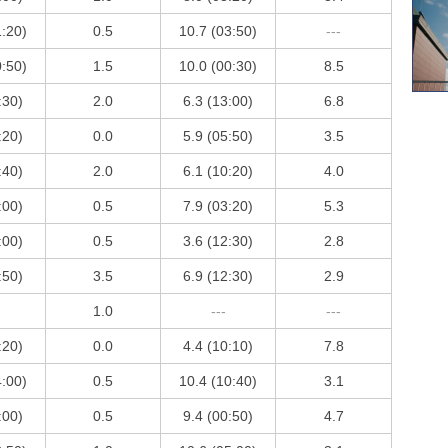
1:20)
0.5
10.7 (03:50)
---
0:50)
1.5
10.0 (00:30)
8.5
:30)
2.0
6.3 (13:00)
6.8
:20)
0.0
5.9 (05:50)
3.5
:40)
2.0
6.1 (10:20)
4.0
:00)
0.5
7.9 (03:20)
5.3
:00)
0.5
3.6 (12:30)
2.8
:50)
3.5
6.9 (12:30)
2.9
1.0
---
---
:20)
0.0
4.4 (10:10)
7.8
4:00)
0.5
10.4 (10:40)
3.1
:00)
0.5
9.4 (00:50)
4.7