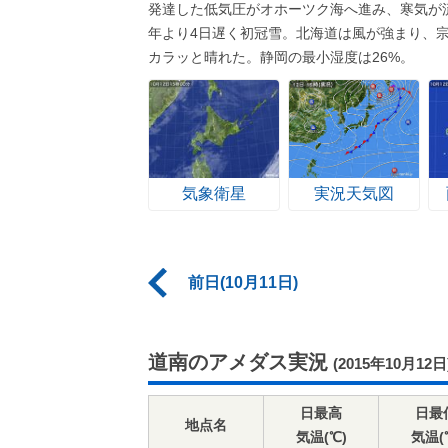
発達した低気圧がオホーツク海へ進み、寒気が
年より4日遅く初冠雪。北海道は風が強まり、宗
カラッと晴れた。静岡の最小湿度は26%。
気象衛星
実況天気図
前日(10月11日)
道南のアメダス実況
(2015年10月12日
日最高
日最
地点名
気温(℃)
気温(