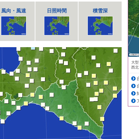
風向・風速
日照時間
積雪深
大型
西北