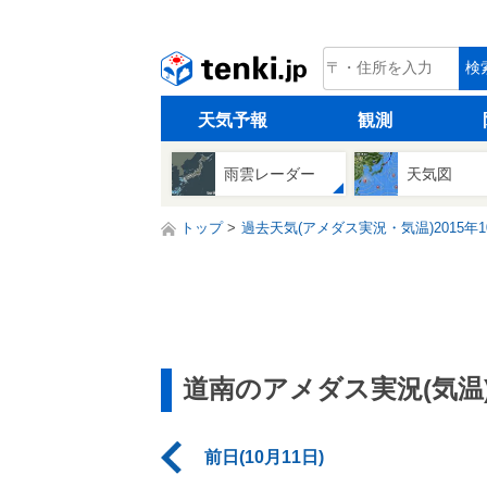
tenki.jp
検
天気予報
観測
雨雲レーダー
天気図
トップ
過去天気(アメダス実況・気温)2015年1
道南のアメダス実況(気温
前日(10月11日)