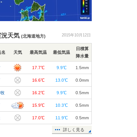
実況天気
2015年10月12日
(北海道地方)
日積算
点名
天気
最高気温
最低気温
降水量
館
17.7℃
9.9℃
1.5
mm
河
16.6℃
13.0℃
0.0
mm
小牧
16.2℃
9.9℃
0.5
mm
蘭
15.9℃
10.3℃
0.5
mm
差
17.0℃
11.9℃
0.5
mm
詳しく見る