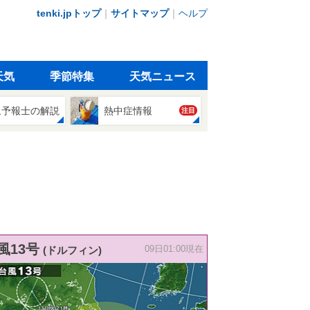
tenki.jpトップ
｜
サイトマップ
｜
ヘルプ
天気
季節特集
天気ニュース
象予報士の解説
熱中症情報
注目
風13号
(ドルフィン)
09日01:00現在