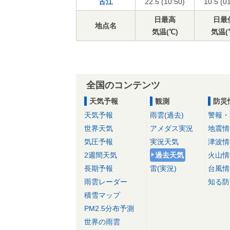
古江
22.5 (10:50)
10.5 (0
日最高
日最
地点名
気温(℃)
気温(
全国のコンテンツ
天気予報
観測
防災
天気予報
雨雲(過去)
警報・
世界天気
アメダス実況
地震情
気圧予報
実況天気
津波情
2週間天気
過去天気
火山情
長期予報
雷(実況)
台風情
雨雲レーダー
知る防
積雪マップ
PM2.5分布予測
世界の雨雲