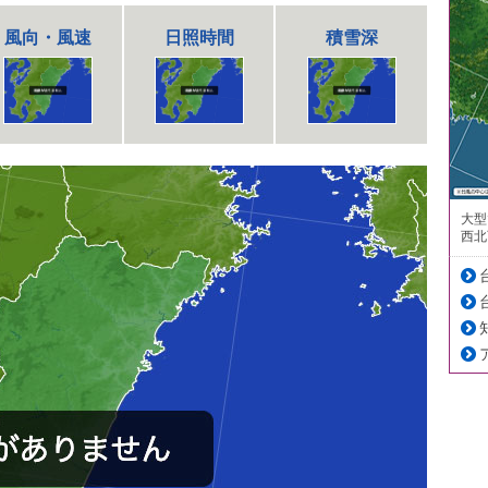
風向・風速
日照時間
積雪深
大型
西北