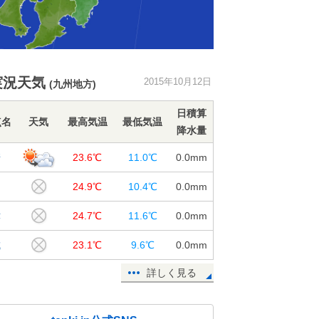
実況天気
2015年10月12日
(九州地方)
日積算
点名
天気
最高気温
最低気温
降水量
崎
23.6℃
11.0℃
0.0
mm
岡
24.9℃
10.4℃
0.0
mm
津
24.7℃
11.6℃
0.0
mm
城
23.1℃
9.6℃
0.0
mm
詳しく見る