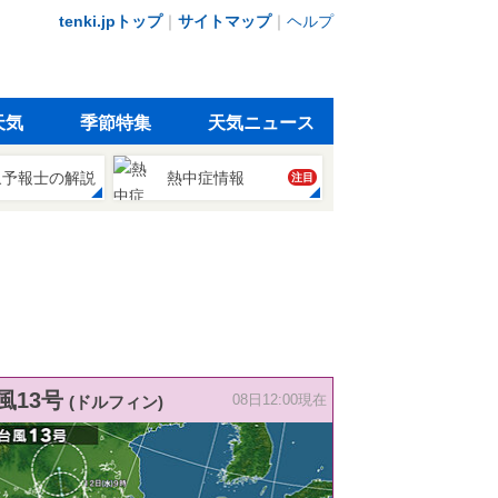
tenki.jpトップ
｜
サイトマップ
｜
ヘルプ
天気
季節特集
天気ニュース
象予報士の解説
熱中症情報
注目
風13号
(ドルフィン)
08日12:00現在