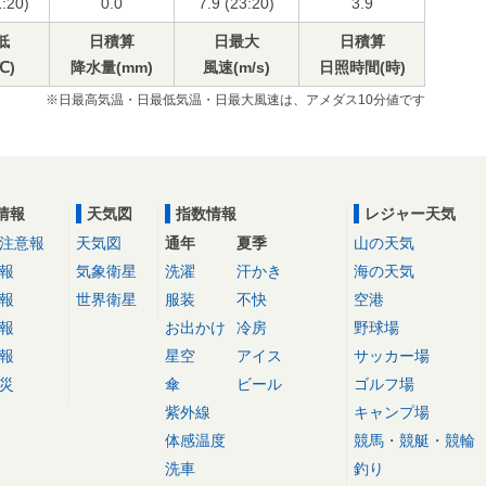
1:20)
0.0
7.9 (23:20)
3.9
低
日積算
日最大
日積算
℃)
降水量(mm)
風速(m/s)
日照時間(時)
※日最高気温・日最低気温・日最大風速は、アメダス10分値です
情報
天気図
指数情報
レジャー天気
注意報
天気図
通年
夏季
山の天気
報
気象衛星
洗濯
汗かき
海の天気
報
世界衛星
服装
不快
空港
報
お出かけ
冷房
野球場
報
星空
アイス
サッカー場
災
傘
ビール
ゴルフ場
紫外線
キャンプ場
体感温度
競馬・競艇・競輪
洗車
釣り