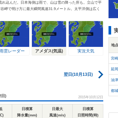
流れ込んだ。日本海側は雨で、山は雪の降った所も。立山で平
谷岬で明け方に最大瞬間風速31.9メートル。太平洋側は広く
地
雨雲レーダー
アメダス(気温)
実況天気
宮
延
翌日(10月13日)
油
都
2日)
2015年10月12日
低
日積算
日最大
日積算
℃)
降水量(mm)
風速(m/s)
日照時間(時)