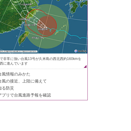
で非常に強い台風13号が久米島の西北西約160kmを
西に進んでいます
台風情報のみかた
台風の接近、上陸に備えて
知る防災
アプリで台風進路予報を確認