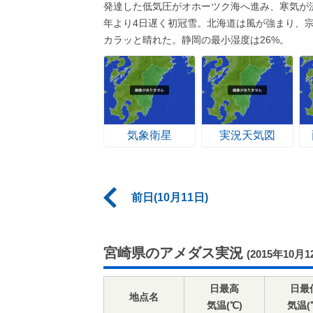
発達した低気圧がオホーツク海へ進み、寒気が
年より4日遅く初冠雪。北海道は風が強まり、宗
カラッと晴れた。静岡の最小湿度は26%。
気象衛星
実況天気図
前日(10月11日)
宮崎県のアメダス実況
(2015年10月1
日最高
日最
地点名
気温(℃)
気温(