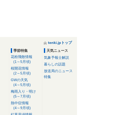
tenki.jpトップ
季節特集
天気ニュース
花粉飛散情報
気象予報士解説
(1～5月頃)
暮らしの話題
桜開花情報
放送局のニュース
(2～5月頃)
特集
GWの天気
(4～5月頃)
梅雨入り・明け
(5～7月頃)
熱中症情報
(4～9月頃)
紅葉見頃情報