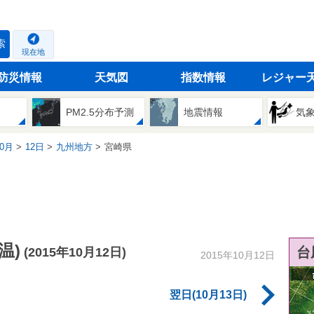
索
現在地
防災情報
天気図
指数情報
レジャー
PM2.5分布予測
地震情報
気
0月
12日
九州地方
宮崎県
温)
台
(2015年10月12日)
2015年10月12日
翌日(10月13日)