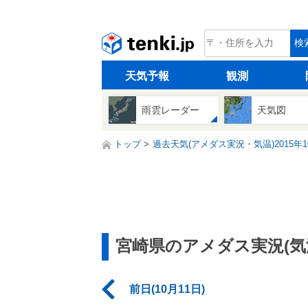
tenki.jp
検
天気予報
観測
雨雲レーダー
天気図
トップ
過去天気(アメダス実況・気温)2015年1
宮崎県のアメダス実況(気
前日(10月11日)