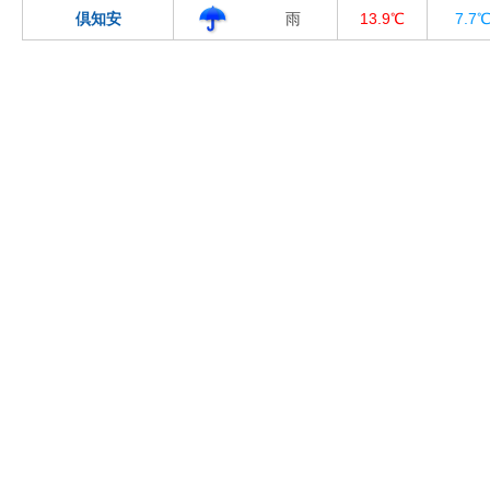
倶知安
雨
13.9℃
7.7