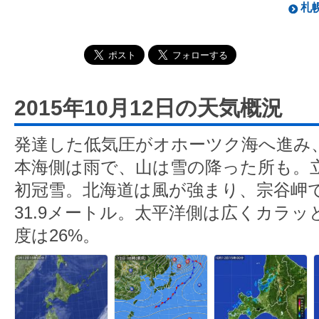
札幌
2015年10月12日の天気概況
発達した低気圧がオホーツク海へ進み
本海側は雨で、山は雪の降った所も。
初冠雪。北海道は風が強まり、宗谷岬
31.9メートル。太平洋側は広くカラ
度は26%。