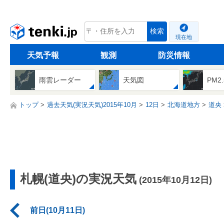
tenki.jp
検索
現在地
天気予報
観測
防災情報
雨雲レーダー
天気図
PM2
トップ
過去天気(実況天気)2015年10月
12日
北海道地方
道央
札幌(道央)の実況天気
(2015年10月12日)
前日(10月11日)