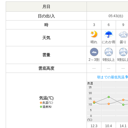
月日
日の出/入
05:43(出)
時
3
6
9
天気
晴れ
にわか雨
曇り
雲量
2～3割
9割以上
9割以
雲底高度
---
---
---
9
朝までの最低気温
気温(℃)
12.3
10.4
14.1