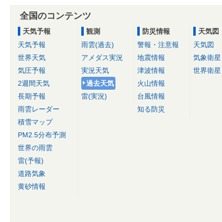
全国のコンテンツ
天気予報
観測
防災情報
天気図
天気予報
雨雲(過去)
警報・注意報
天気図
世界天気
アメダス実況
地震情報
気象衛星
気圧予報
実況天気
津波情報
世界衛星
2週間天気
過去天気
火山情報
長期予報
雷(実況)
台風情報
雨雲レーダー
知る防災
積雪マップ
PM2.5分布予測
世界の雨雲
雷(予報)
道路気象
黄砂情報