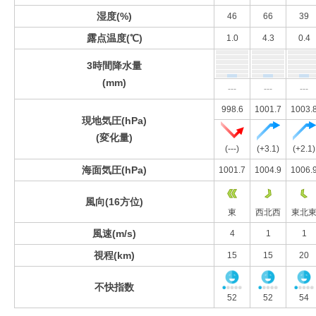
湿度(%)
46
66
39
露点温度(℃)
1.0
4.3
0.4
3時間降水量
(mm)
---
---
---
998.6
1001.7
1003.
現地気圧(hPa)
(変化量)
(---)
(+3.1)
(+2.1)
海面気圧(hPa)
1001.7
1004.9
1006.
風向(16方位)
東
西北西
東北
風速(m/s)
4
1
1
視程(km)
15
15
20
不快指数
52
52
54