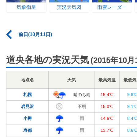
気象衛星
実況天気図
雨雲レーダー
前日(10月11日)
道央各地の実況天気
(2015年10月
地点名
天気
最高気温
最低気
札幌
晴のち雨
15.4℃
9.8
岩見沢
不明
15.0℃
9.1
小樽
雨
14.6℃
8.4
寿都
雨
13.7℃
8.6