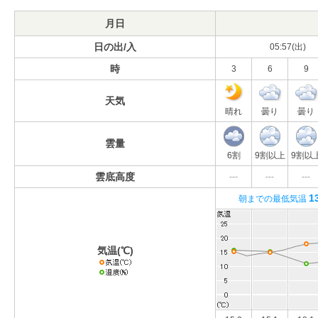
月日
日の出/入
05:57(出)
時
3
6
9
天気
晴れ
曇り
曇り
雲量
6割
9割以上
9割以
雲底高度
---
---
---
1
朝までの最低気温
気温(℃)