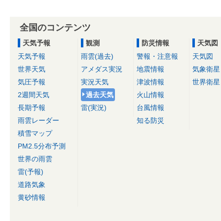
全国のコンテンツ
天気予報
観測
防災情報
天気図
天気予報
雨雲(過去)
警報・注意報
天気図
世界天気
アメダス実況
地震情報
気象衛星
気圧予報
実況天気
津波情報
世界衛星
2週間天気
過去天気
火山情報
長期予報
雷(実況)
台風情報
雨雲レーダー
知る防災
積雪マップ
PM2.5分布予測
世界の雨雲
雷(予報)
道路気象
黄砂情報