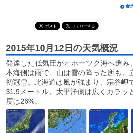
金沢
2015年10月12日の天気概況
発達した低気圧がオホーツク海へ進み
本海側は雨で、山は雪の降った所も。
初冠雪。北海道は風が強まり、宗谷岬
31.9メートル。太平洋側は広くカラ
度は26%。