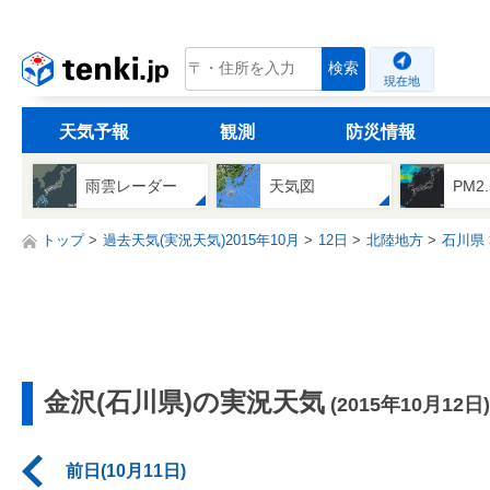
tenki.jp
検索
現在地
天気予報
観測
防災情報
雨雲レーダー
天気図
PM2
トップ
過去天気(実況天気)2015年10月
12日
北陸地方
石川県
金沢(石川県)の実況天気
(2015年10月12日)
前日(10月11日)