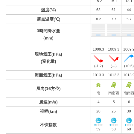
15.2
15.1
18.1
湿度(%)
63
61
44
露点温度(℃)
8.2
7.7
5.7
3時間降水量
(mm)
---
---
---
1009.3
1009.3
1009.
現地気圧(hPa)
(変化量)
(-1.2)
(---)
(+0.6)
海面気圧(hPa)
1013.3
1013.3
1013.
風向(16方位)
南
南南西
南南
風速(m/s)
4
5
6
視程(km)
20
25
30
不快指数
59
58
60