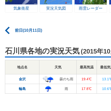
気象衛星
実況天気図
雨雲レーダー
前日(10月11日)
石川県各地の実況天気
(2015年1
地点名
天気
最高気温
最低気
金沢
曇のち雨
19.4℃
13.1
輪島
雨
17.8℃
10.6