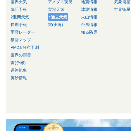
世界天気
アメダス実況
地震情報
気象衛星
気圧予報
実況天気
津波情報
世界衛星
2週間天気
過去天気
火山情報
長期予報
雷(実況)
台風情報
雨雲レーダー
知る防災
積雪マップ
PM2.5分布予測
世界の雨雲
雷(予報)
道路気象
黄砂情報