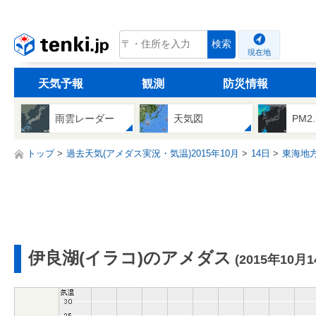
tenki.jp
検索
現在地
天気予報
観測
防災情報
雨雲レーダー
天気図
PM2
トップ
過去天気(アメダス実況・気温)2015年10月
14日
東海地
伊良湖(イラコ)のアメダス
(2015年10月1