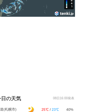
今日の天気
08日16:00発表
道(札幌市)
25℃
/
23℃
40%