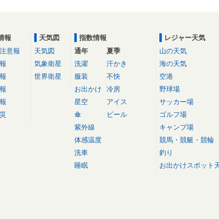
情報
天気図
指数情報
レジャー天気
注意報
天気図
通年
夏季
山の天気
報
気象衛星
洗濯
汗かき
海の天気
報
世界衛星
服装
不快
空港
報
お出かけ
冷房
野球場
報
星空
アイス
サッカー場
災
傘
ビール
ゴルフ場
紫外線
キャンプ場
体感温度
競馬・競艇・競輪
洗車
釣り
睡眠
お出かけスポット