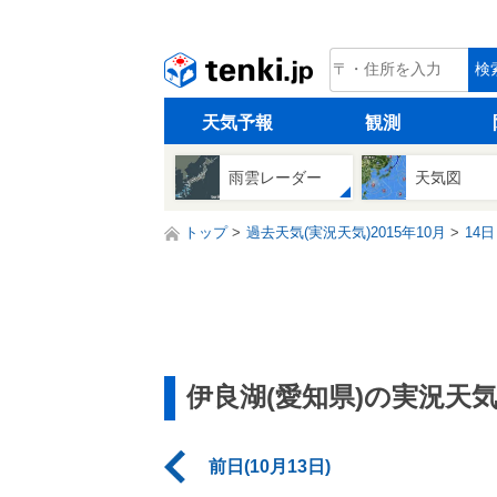
tenki.jp
検
天気予報
観測
雨雲レーダー
天気図
トップ
過去天気(実況天気)2015年10月
14日
伊良湖(愛知県)の実況天
前日(10月13日)