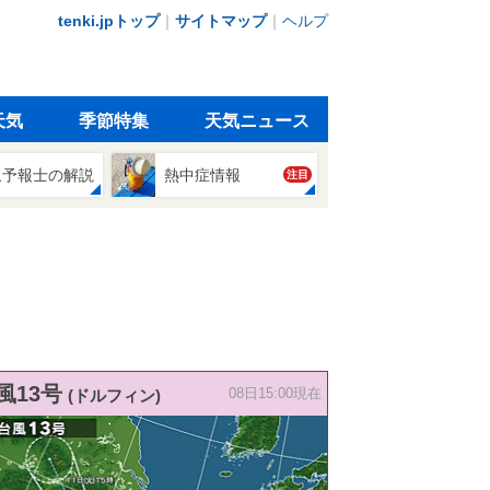
tenki.jpトップ
｜
サイトマップ
｜
ヘルプ
天気
季節特集
天気ニュース
象予報士の解説
熱中症情報
注目
風13号
(ドルフィン)
08日15:00現在