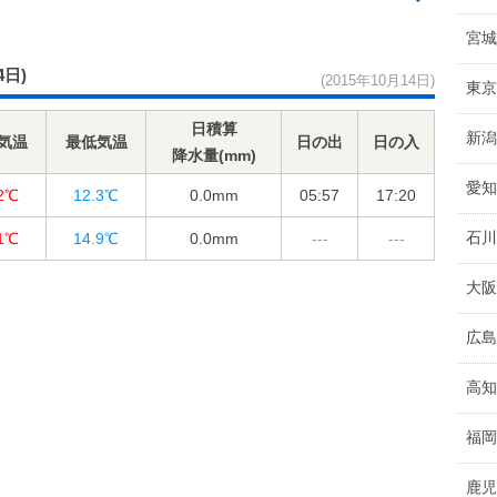
宮城
4日)
(2015年10月14日)
東京
日積算
新潟
気温
最低気温
日の出
日の入
降水量(mm)
愛知
.2℃
12.3℃
0.0
mm
05:57
17:20
石川
.1℃
14.9℃
0.0
mm
---
---
大阪
広島
高知
福岡
鹿児