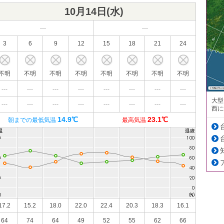
10月14日(
水
)
---
---
3
6
9
12
15
18
21
24
不明
不明
不明
不明
不明
不明
不明
不明
---
---
---
---
---
---
---
---
大型
---
---
---
---
---
---
---
---
西に
14.9℃
23.1℃
朝までの最低気温
最高気温
17.2
15.2
18.0
22.0
22.4
20.3
18.3
16.1
64
74
64
49
52
55
62
66