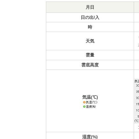
月日
日の出/入
時
天気
雲量
雲底高度
気温(℃)
湿度(%)