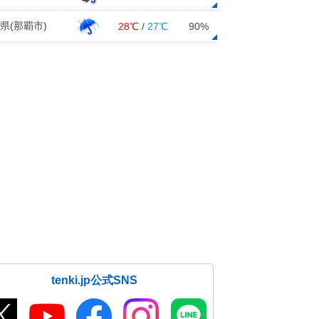
県(那覇市)
28℃
/
27℃
90%
tenki.jp公式SNS