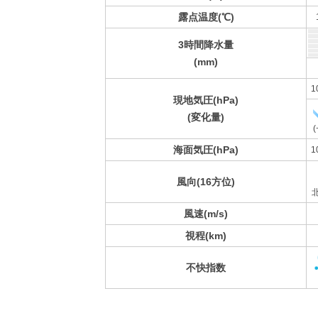
露点温度(℃)
3時間降水量
(mm)
1
現地気圧(hPa)
(変化量)
(
海面気圧(hPa)
1
風向(16方位)
風速(m/s)
視程(km)
不快指数