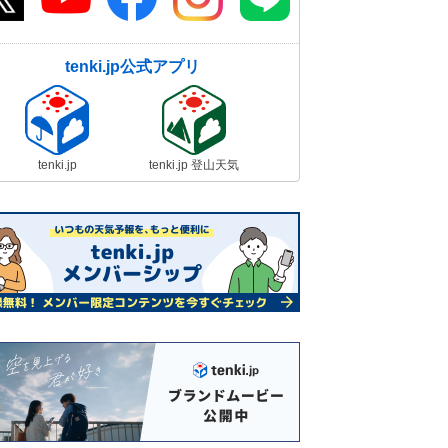
tenki.jp公式アプリ
tenki.jp
tenki.jp 登山天気