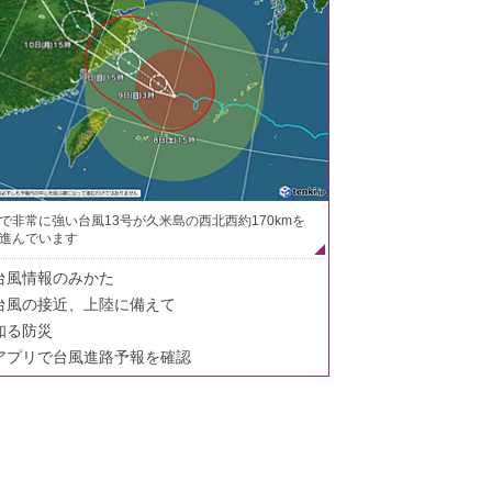
で非常に強い台風13号が久米島の西北西約170kmを
進んでいます
台風情報のみかた
台風の接近、上陸に備えて
知る防災
アプリで台風進路予報を確認