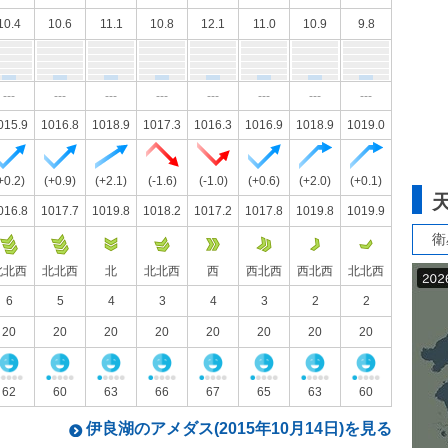
10.4
10.6
11.1
10.8
12.1
11.0
10.9
9.8
---
---
---
---
---
---
---
---
015.9
1016.8
1018.9
1017.3
1016.3
1016.9
1018.9
1019.0
+0.2)
(+0.9)
(+2.1)
(-1.6)
(-1.0)
(+0.6)
(+2.0)
(+0.1)
016.8
1017.7
1019.8
1018.2
1017.2
1017.8
1019.8
1019.9
衛
北北西
北北西
北
北北西
西
西北西
西北西
北北西
6
5
4
3
4
3
2
2
20
20
20
20
20
20
20
20
62
60
63
66
67
65
63
60
伊良湖のアメダス(2015年10月14日)を見る