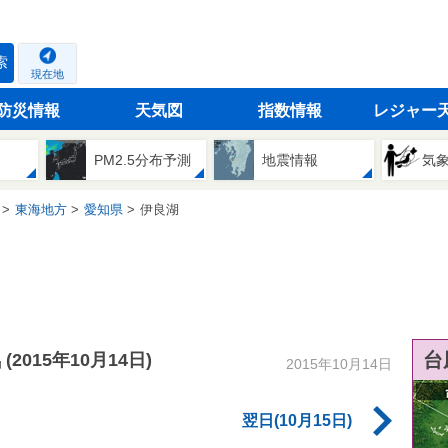
索
現在地
防災情報
天気図
指数情報
レジャー
PM2.5分布予測
地震情報
気
東海地方
愛知県
伊良湖
気
台
(2015年10月14日)
2015年10月14日
翌日(10月15日)