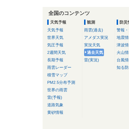
全国のコンテンツ
天気予報
観測
防災
天気予報
雨雲(過去)
警報・
世界天気
アメダス実況
地震情
気圧予報
実況天気
津波情
2週間天気
過去天気
火山情
長期予報
雷(実況)
台風情
雨雲レーダー
知る防
積雪マップ
PM2.5分布予測
世界の雨雲
雷(予報)
道路気象
黄砂情報