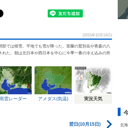
(2015年10月14日)
間部では積雪。平地でも雪が降った。室蘭の鷲別岳や青森の八
された。朝は北日本や西日本を中心に今季一番の冷え込みの所
雨雲レーダー
アメダス(気温)
実況天気
翌日(10月15日)
北海