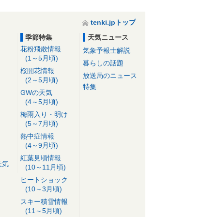
tenki.jpトップ
季節特集
天気ニュース
花粉飛散情報
気象予報士解説
(1～5月頃)
暮らしの話題
桜開花情報
放送局のニュース
(2～5月頃)
特集
GWの天気
(4～5月頃)
梅雨入り・明け
(5～7月頃)
熱中症情報
(4～9月頃)
紅葉見頃情報
天気
(10～11月頃)
ヒートショック
(10～3月頃)
スキー積雪情報
(11～5月頃)