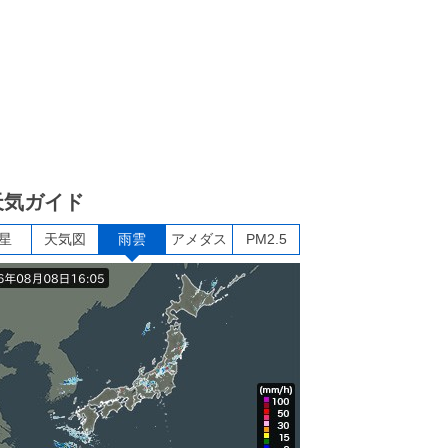
天気ガイド
星
天気図
雨雲
アメダス
PM2.5