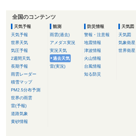
全国のコンテンツ
天気予報
観測
防災情報
天気図
天気予報
雨雲(過去)
警報・注意報
天気図
世界天気
アメダス実況
地震情報
気象衛星
気圧予報
実況天気
津波情報
世界衛星
2週間天気
過去天気
火山情報
長期予報
雷(実況)
台風情報
雨雲レーダー
知る防災
積雪マップ
PM2.5分布予測
世界の雨雲
雷(予報)
道路気象
黄砂情報