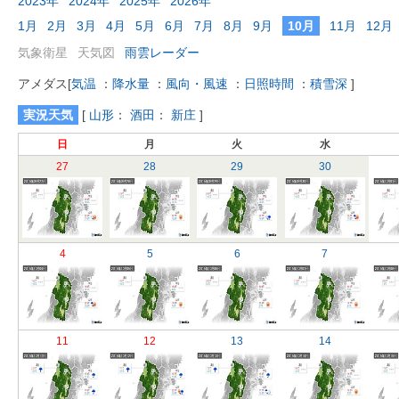
2023年
2024年
2025年
2026年
1月
2月
3月
4月
5月
6月
7月
8月
9月
10月
11月
12月
気象衛星
天気図
雨雲レーダー
アメダス
[
気温
：
降水量
：
風向・風速
：
日照時間
：
積雪深
]
実況天気
[
山形
：
酒田
：
新庄
]
日
月
火
水
27
28
29
30
4
5
6
7
11
12
13
14