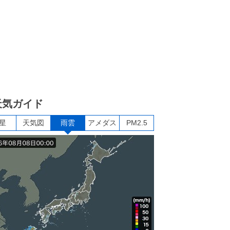
天気ガイド
星
天気図
雨雲
アメダス
PM2.5