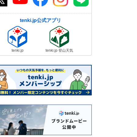
tenki.jp公式アプリ
tenki.jp
tenki.jp 登山天気