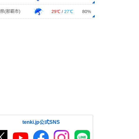
県(那覇市)
29℃
/
27℃
80%
tenki.jp公式SNS