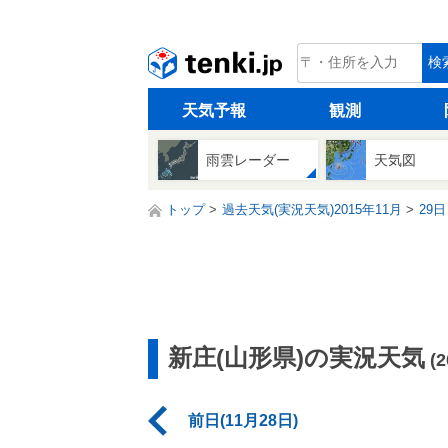
tenki.jp
検
天気予報
観測
雨雲レーダー
天気図
トップ
過去天気(実況天気)2015年11月
29日
新庄(山形県)の実況天気
(
前日(11月28日)