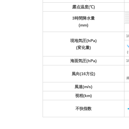
露点温度(℃)
3時間降水量
(mm)
1
現地気圧(hPa)
(変化量)
(
海面気圧(hPa)
1
風向(16方位)
風速(m/s)
視程(km)
不快指数