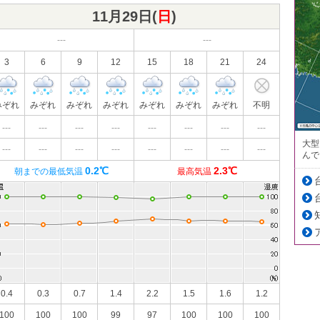
11月29日(
日
)
---
---
3
6
9
12
15
18
21
24
みぞれ
みぞれ
みぞれ
みぞれ
みぞれ
みぞれ
みぞれ
不明
---
---
---
---
---
---
---
---
大型
---
---
---
---
---
---
---
---
んで
0.2℃
2.3℃
朝までの最低気温
最高気温
0.4
0.3
0.7
1.4
2.2
1.5
1.6
1.2
100
100
100
99
97
100
100
100