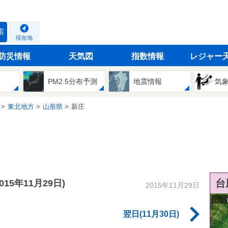
索
現在地
防災情報
天気図
指数情報
レジャー
PM2.5分布予測
地震情報
気
東北地方
山形県
新庄
台
2015年11月29日)
2015年11月29日
翌日(11月30日)