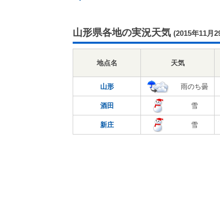
山形県各地の実況天気
(2015年11月2
地点名
天気
山形
雨のち曇
酒田
雪
新庄
雪