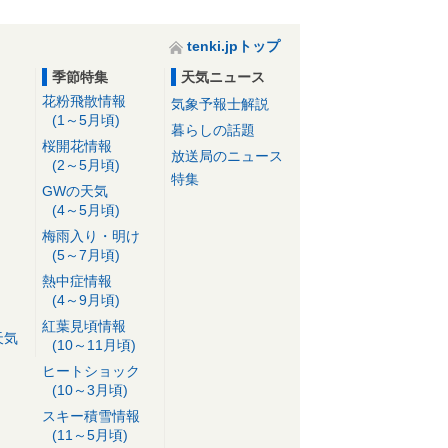
tenki.jpトップ
季節特集
天気ニュース
花粉飛散情報
気象予報士解説
(1～5月頃)
暮らしの話題
桜開花情報
放送局のニュース
(2～5月頃)
特集
GWの天気
(4～5月頃)
梅雨入り・明け
(5～7月頃)
熱中症情報
(4～9月頃)
紅葉見頃情報
天気
(10～11月頃)
ヒートショック
(10～3月頃)
スキー積雪情報
(11～5月頃)