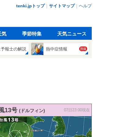
tenki.jpトップ
｜
サイトマップ
｜
ヘルプ
天気
季節特集
天気ニュース
象予報士の解説
熱中症情報
注目
風13号
(ドルフィン)
07日23:00現在