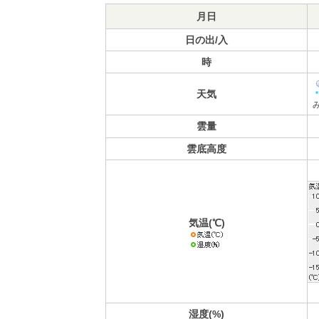
月日
日の出/入
時
天気
雲量
雲底高度
気温(℃)
湿度(%)