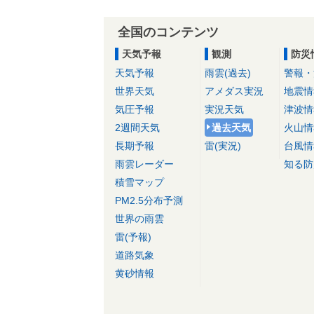
全国のコンテンツ
天気予報
観測
防災
天気予報
雨雲(過去)
警報・
世界天気
アメダス実況
地震情
気圧予報
実況天気
津波情
2週間天気
過去天気
火山情
長期予報
雷(実況)
台風情
雨雲レーダー
知る防
積雪マップ
PM2.5分布予測
世界の雨雲
雷(予報)
道路気象
黄砂情報