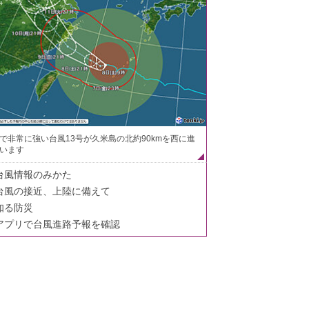
で非常に強い台風13号が久米島の北約90kmを西に進
います
台風情報のみかた
台風の接近、上陸に備えて
知る防災
アプリで台風進路予報を確認