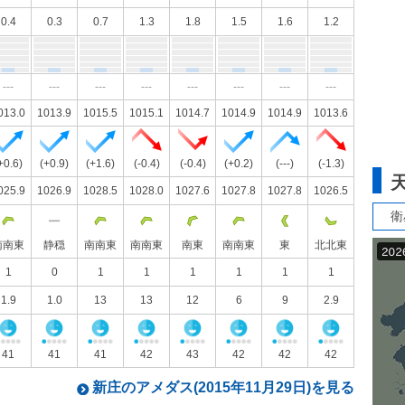
0.4
0.3
0.7
1.3
1.8
1.5
1.6
1.2
---
---
---
---
---
---
---
---
013.0
1013.9
1015.5
1015.1
1014.7
1014.9
1014.9
1013.6
+0.6)
(+0.9)
(+1.6)
(-0.4)
(-0.4)
(+0.2)
(---)
(-1.3)
025.9
1026.9
1028.5
1028.0
1027.6
1027.8
1027.8
1026.5
衛
南南東
静穏
南南東
南南東
南東
南南東
東
北北東
1
0
1
1
1
1
1
1
1.9
1.0
13
13
12
6
9
2.9
41
41
41
42
43
42
42
42
新庄のアメダス(2015年11月29日)を見る