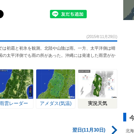
(2015年11月29日)
では初霜と初氷を観測。北陸や山陰は雨。一方、太平洋側は晴
国の太平洋側でも雨の所があった。沖縄には発達した雨雲がか
。
雨雲レーダー
アメダス(気温)
実況天気
翌日(11月30日)
北海