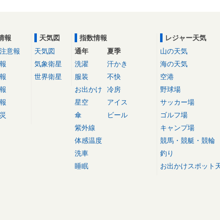
情報
天気図
指数情報
レジャー天気
注意報
天気図
通年
夏季
山の天気
報
気象衛星
洗濯
汗かき
海の天気
報
世界衛星
服装
不快
空港
報
お出かけ
冷房
野球場
報
星空
アイス
サッカー場
災
傘
ビール
ゴルフ場
紫外線
キャンプ場
体感温度
競馬・競艇・競輪
洗車
釣り
睡眠
お出かけスポット