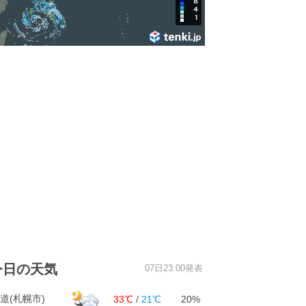
今日の天気
07日23:00発表
道(札幌市)
33℃
/
21℃
20%