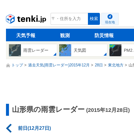
tenki.jp
検索
現在地
天気予報
観測
防災情報
雨雲レーダー
天気図
PM2
トップ
過去天気(雨雲レーダー)2015年12月
28日
東北地方
山
山形県の雨雲レーダー
(2015年12月28日)
前日(12月27日)