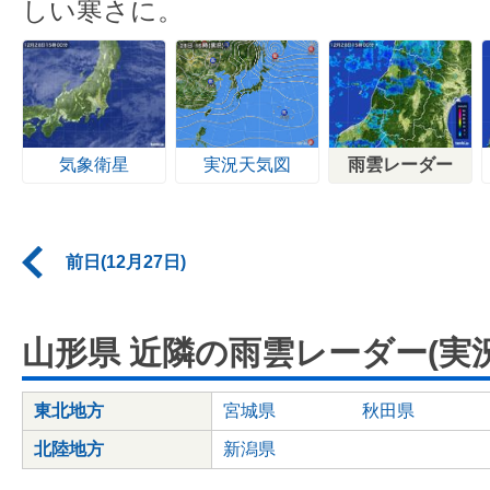
しい寒さに。
気象衛星
実況天気図
雨雲レーダー
前日(12月27日)
山形県 近隣の雨雲レーダー(実況
東北地方
宮城県
秋田県
北陸地方
新潟県