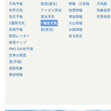
天気予報
雨雲(過去)
警報・注意報
天気図
世界天気
アメダス実況
地震情報
気象衛星
気圧予報
実況天気
津波情報
世界衛星
2週間天気
過去天気
火山情報
長期予報
雷(実況)
台風情報
雨雲レーダー
知る防災
積雪マップ
PM2.5分布予測
世界の雨雲
雷(予報)
道路気象
黄砂情報