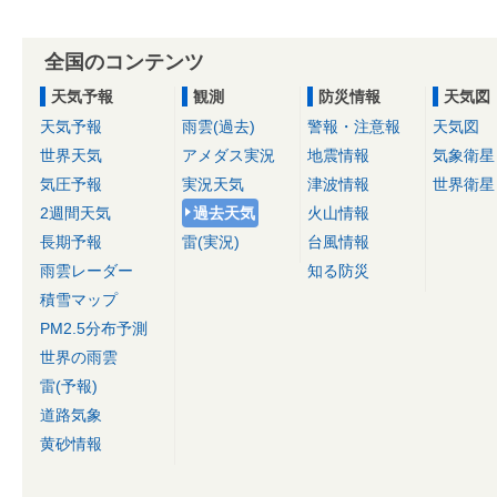
全国のコンテンツ
天気予報
観測
防災情報
天気図
天気予報
雨雲(過去)
警報・注意報
天気図
世界天気
アメダス実況
地震情報
気象衛星
気圧予報
実況天気
津波情報
世界衛星
2週間天気
過去天気
火山情報
長期予報
雷(実況)
台風情報
雨雲レーダー
知る防災
積雪マップ
PM2.5分布予測
世界の雨雲
雷(予報)
道路気象
黄砂情報