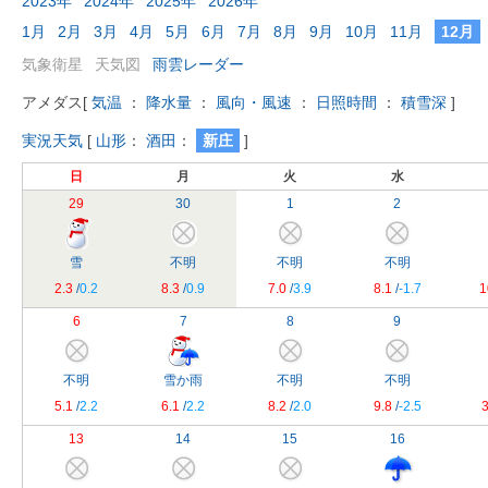
2023年
2024年
2025年
2026年
1月
2月
3月
4月
5月
6月
7月
8月
9月
10月
11月
12月
気象衛星
天気図
雨雲レーダー
アメダス
[
気温
：
降水量
：
風向・風速
：
日照時間
：
積雪深
]
実況天気
[
山形
：
酒田
：
新庄
]
日
月
火
水
29
30
1
2
雪
不明
不明
不明
2.3
/
0.2
8.3
/
0.9
7.0
/
3.9
8.1
/
-1.7
1
6
7
8
9
不明
雪か雨
不明
不明
5.1
/
2.2
6.1
/
2.2
8.2
/
2.0
9.8
/
-2.5
3
13
14
15
16