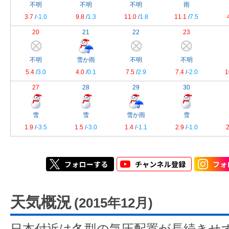
不明
不明
不明
雨
3.7
/
-1.0
9.8
/
1.3
11.0
/
1.8
11.1
/
7.5
20
21
22
23
不明
雪か雨
不明
不明
5.4
/
3.0
4.0
/
0.1
7.5
/
2.9
7.4
/
-2.0
1
27
28
29
30
雪
雪
雪か雨
雪
1.9
/
-3.5
1.5
/
-3.0
1.4
/
-1.1
2.9
/
-1.0
2
天気概況
(2015年12月)
日本付近は冬型の気圧配置が長続きせ