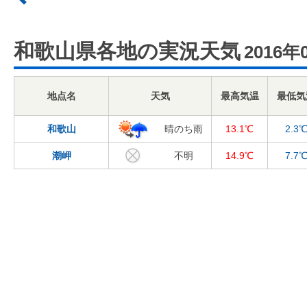
和歌山県各地の実況天気
2016年
地点名
天気
最高気温
最低気
和歌山
晴のち雨
13.1℃
2.3
潮岬
不明
14.9℃
7.7