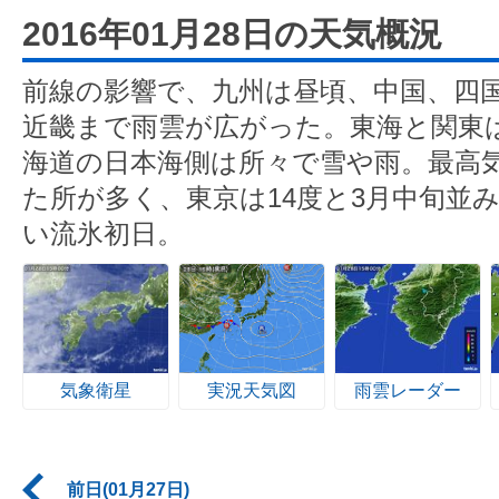
2016年01月28日の天気概況
前線の影響で、九州は昼頃、中国、四
近畿まで雨雲が広がった。東海と関東
海道の日本海側は所々で雪や雨。最高
た所が多く、東京は14度と3月中旬並
い流氷初日。
気象衛星
実況天気図
雨雲レーダー
前日(01月27日)