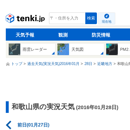
tenki.jp
検索
現在地
天気予報
観測
防災情報
雨雲レーダー
天気図
PM2
トップ
過去天気(実況天気)2016年01月
28日
近畿地方
和歌山
和歌山県の実況天気
(2016年01月28日)
前日(01月27日)