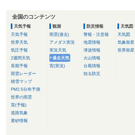
全国のコンテンツ
天気予報
観測
防災情報
天気図
天気予報
雨雲(過去)
警報・注意報
天気図
世界天気
アメダス実況
地震情報
気象衛星
気圧予報
実況天気
津波情報
世界衛星
2週間天気
過去天気
火山情報
長期予報
雷(実況)
台風情報
雨雲レーダー
知る防災
積雪マップ
PM2.5分布予測
世界の雨雲
雷(予報)
道路気象
黄砂情報